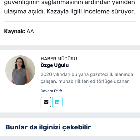
güvenliğinin sağlanmasının ardından yeniden
ulaşıma açıldı. Kazayla ilgili inceleme sürüyor.
Kaynak:
AA
HABER MÜDÜRÜ
Özge Uğulu
2020 yılından bu yana gazetecilik alanında
çalışan, muhabirlikten editörlüğe uzanan
kariyerinde gündem, siyaset, ekonomi,
Devam Et
yerel yönetimler ve özel haberler başta
olmak üzere birçok alanda içerik üreten bir
gazetecidir. Ege Üniversitesi İletişim
Fakültesi Gazetecilik mezunudur.
yenibakishaber.com'da Haber Müdürü
Bunlar da ilginizi çekebilir
olarak çalışmalarını sürdürmektedir.