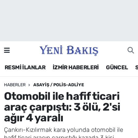
İzmir
Güncel
Ekonomi
RESMİ İLANLAR
İZMİR HABERLERİ
GÜNCEL
Siyaset
HABERLER
ASAYIŞ / POLIS-ADLIYE
Asayiş / Polis-Adliye
Otomobil ile hafif ticari
Spor
araç çarpıştı: 3 ölü, 2'si
ağır 4 yaralı
Magazin
Çankırı-Kızılırmak kara yolunda otomobil ile
Foto Galeri
hafif ticari aracın çarpıştığı kazada 3 kişi