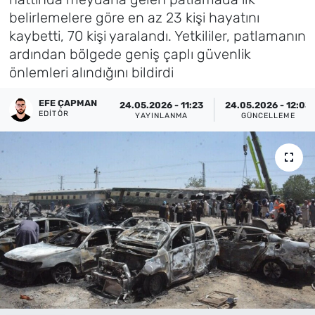
belirlemelere göre en az 23 kişi hayatını
Künye
kaybetti, 70 kişi yaralandı. Yetkililer, patlamanın
ardından bölgede geniş çaplı güvenlik
İletişim
önlemleri alındığını bildirdi
EFE ÇAPMAN
24.05.2026 - 11:23
24.05.2026 - 12:03
EDITÖR
YAYINLANMA
GÜNCELLEME