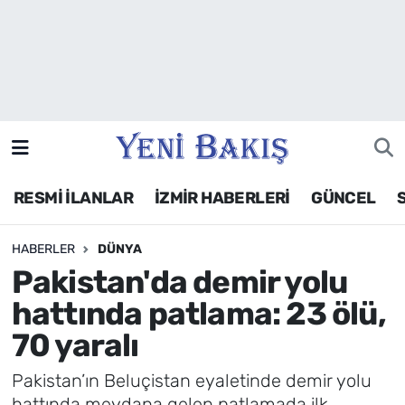
İzmir
Güncel
Ekonomi
RESMİ İLANLAR
İZMİR HABERLERİ
GÜNCEL
Siyaset
HABERLER
DÜNYA
Asayiş / Polis-Adliye
Pakistan'da demir yolu
Spor
hattında patlama: 23 ölü,
70 yaralı
Magazin
Pakistan’ın Beluçistan eyaletinde demir yolu
Foto Galeri
hattında meydana gelen patlamada ilk