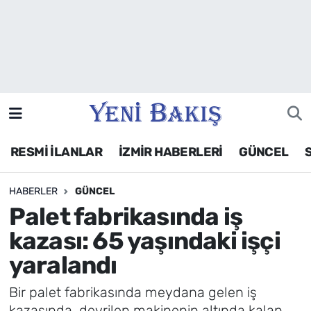
İzmir
Güncel
Ekonomi
RESMİ İLANLAR
İZMİR HABERLERİ
GÜNCEL
Siyaset
HABERLER
GÜNCEL
Asayiş / Polis-Adliye
Palet fabrikasında iş
Spor
kazası: 65 yaşındaki işçi
yaralandı
Magazin
Bir palet fabrikasında meydana gelen iş
Foto Galeri
kazasında, devrilen makinenin altında kalan