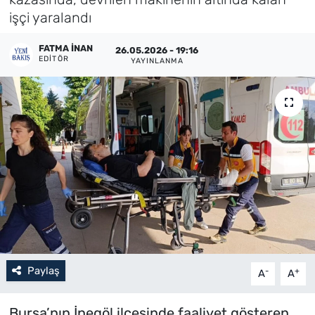
işçi yaralandı
Künye
FATMA İNAN
26.05.2026 - 19:16
İletişim
EDITÖR
YAYINLANMA
Paylaş
-
+
A
A
Bursa’nın İnegöl ilçesinde faaliyet gösteren