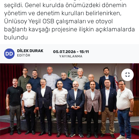
seçildi. Genel kurulda önümüzdeki dönemin
Künye
yönetim ve denetim kurulları belirlenirken,
Ünlüsoy Yeşil OSB çalışmaları ve otoyol
İletişim
bağlantı kavşağı projesine ilişkin açıklamalarda
bulundu
DILEK DURAK
05.07.2026 - 15:11
EDITÖR
YAYINLANMA