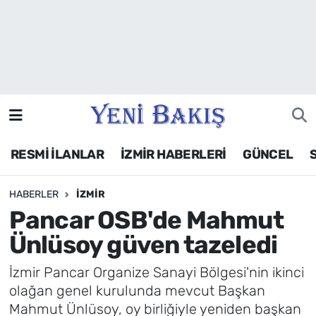
İzmir
Güncel
Ekonomi
RESMİ İLANLAR
İZMİR HABERLERİ
GÜNCEL
Siyaset
HABERLER
İZMIR
Asayiş / Polis-Adliye
Pancar OSB'de Mahmut
Spor
Ünlüsoy güven tazeledi
Magazin
İzmir Pancar Organize Sanayi Bölgesi'nin ikinci
olağan genel kurulunda mevcut Başkan
Foto Galeri
Mahmut Ünlüsoy, oy birliğiyle yeniden başkan