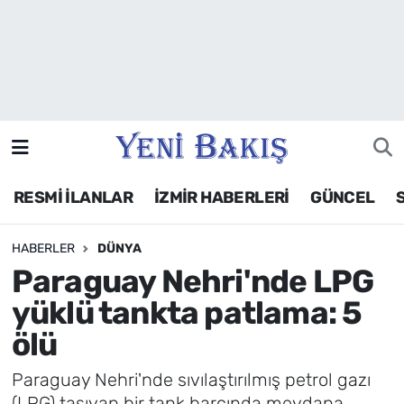
İzmir
Güncel
Ekonomi
RESMİ İLANLAR
İZMİR HABERLERİ
GÜNCEL
Siyaset
HABERLER
DÜNYA
Asayiş / Polis-Adliye
Paraguay Nehri'nde LPG
Spor
yüklü tankta patlama: 5
ölü
Magazin
Paraguay Nehri'nde sıvılaştırılmış petrol gazı
Foto Galeri
(LPG) taşıyan bir tank barcında meydana