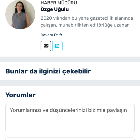
HABER MÜDÜRÜ
Özge Uğulu
2020 yılından bu yana gazetecilik alanında
çalışan, muhabirlikten editörlüğe uzanan
kariyerinde gündem, siyaset, ekonomi,
Devam Et
yerel yönetimler ve özel haberler başta
olmak üzere birçok alanda içerik üreten bir
gazetecidir. Ege Üniversitesi İletişim
Fakültesi Gazetecilik mezunudur.
yenibakishaber.com'da Haber Müdürü
Bunlar da ilginizi çekebilir
olarak çalışmalarını sürdürmektedir.
Yorumlar