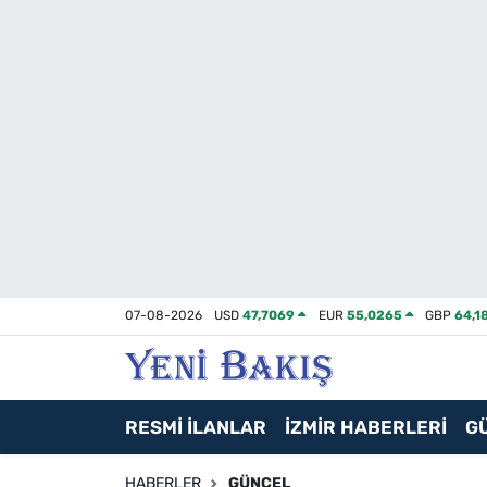
İzmir
Güncel
Ekonomi
Siyaset
Asayiş / Polis-Adliye
07-08-2026
USD
47,7069
EUR
55,0265
GBP
64,1
Spor
Magazin
RESMİ İLANLAR
İZMİR HABERLERİ
G
Foto Galeri
HABERLER
GÜNCEL