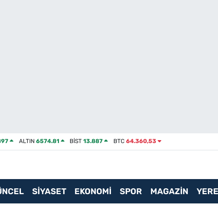
897
ALTIN
6574.81
BİST
13.887
BTC
64.360,53
ÜNCEL
SİYASET
EKONOMİ
SPOR
MAGAZİN
YERE