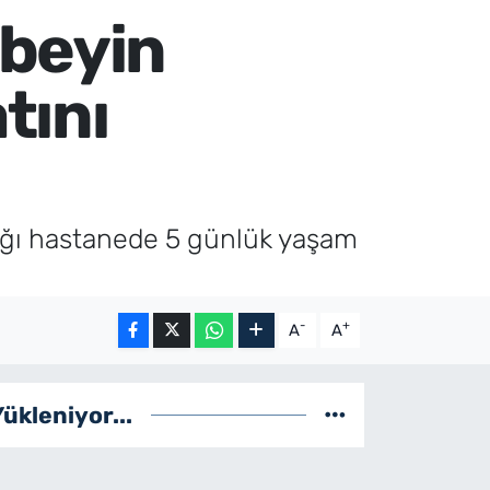
 beyin
tını
ldığı hastanede 5 günlük yaşam
-
+
A
A
Yükleniyor...