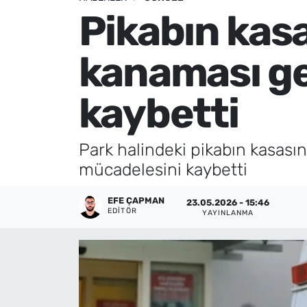
Pikabın kas
Künye
kanaması ge
İletişim
kaybetti
Park halindeki pikabın kasasın
mücadelesini kaybetti
EFE ÇAPMAN
23.05.2026 - 15:46
EDITÖR
YAYINLANMA