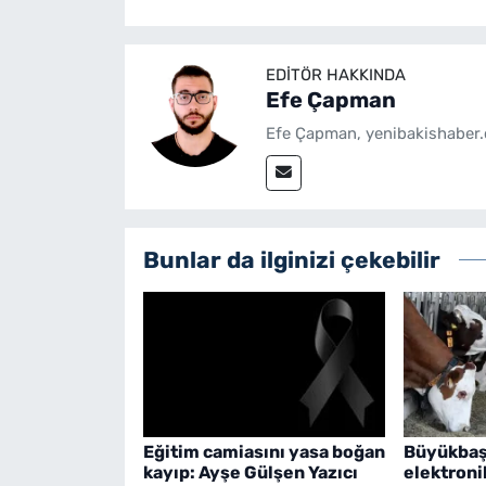
EDITÖR HAKKINDA
Efe Çapman
Efe Çapman, yenibakishaber.
Bunlar da ilginizi çekebilir
Eğitim camiasını yasa boğan
Büyükbaş
kayıp: Ayşe Gülşen Yazıcı
elektron