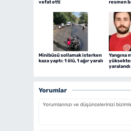
vefat etti
resmen b
Minibüsü sollamak isterken
Yangına m
kaza yaptı: 1 ölü, 1 ağır yaralı
yüksekten
yaralandı
Yorumlar