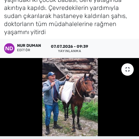
akıntıya kapıldı. Çevredekilerin yardımıyla
Künye
sudan çıkarılarak hastaneye kaldırılan şahıs,
doktorların tüm müdahalelerine rağmen
İletişim
yaşamını yitirdi
NUR DUMAN
07.07.2026 - 09:39
EDITÖR
YAYINLANMA