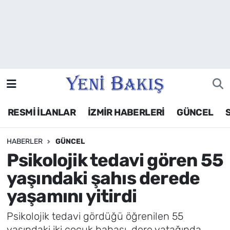
İzmir
Güncel
Ekonomi
RESMİ İLANLAR
İZMİR HABERLERİ
GÜNCEL
Siyaset
HABERLER
GÜNCEL
Asayiş / Polis-Adliye
Psikolojik tedavi gören 55
Spor
yaşındaki şahıs derede
yaşamını yitirdi
Magazin
Psikolojik tedavi gördüğü öğrenilen 55
Foto Galeri
yaşındaki iki çocuk babası, dere yatağında