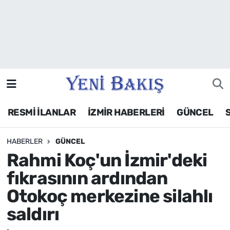
İzmir
Güncel
Ekonomi
RESMİ İLANLAR
İZMİR HABERLERİ
GÜNCEL
Siyaset
HABERLER
GÜNCEL
Asayiş / Polis-Adliye
Rahmi Koç'un İzmir'deki
Spor
fıkrasının ardından
Otokoç merkezine silahlı
Magazin
saldırı
Foto Galeri