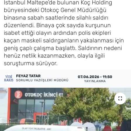
İstanbul Maltepe’de bulunan Koç Holding
bünyesindeki Otokoç Genel Müdürlüğü
Künye
binasına sabah saatlerinde silahlı saldırı
düzenlendi. Binaya çok sayıda kurşunun
İletişim
isabet ettiği olayın ardından polis ekipleri
kaçan maskeli saldırganların yakalanması için
geniş çaplı çalışma başlattı. Saldırının nedeni
henüz netlik kazanmazken, olayla ilgili
soruşturma sürüyor.
FEYAZ TATAR
07.06.2026 - 11:50
SORUMLU YAZIIŞLERI MÜDÜRÜ
YAYINLANMA