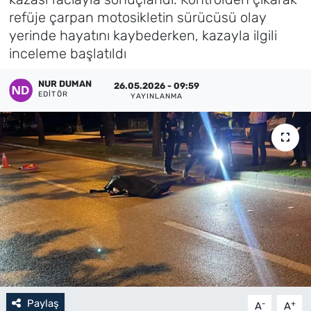
refüje çarpan motosikletin sürücüsü olay
Künye
yerinde hayatını kaybederken, kazayla ilgili
inceleme başlatıldı
İletişim
NUR DUMAN
26.05.2026 - 09:59
EDITÖR
YAYINLANMA
Paylaş
-
+
A
A