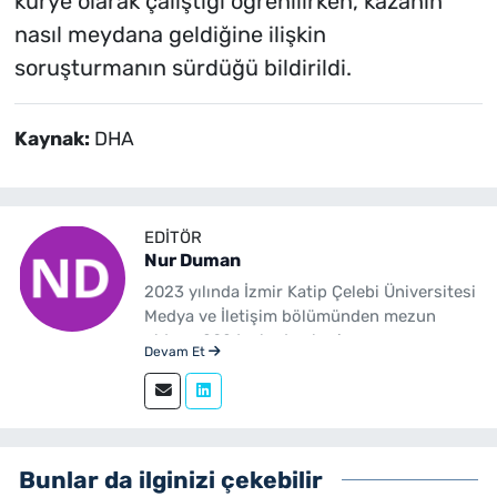
kurye olarak çalıştığı öğrenilirken, kazanın
nasıl meydana geldiğine ilişkin
soruşturmanın sürdüğü bildirildi.
Kaynak:
DHA
EDITÖR
Nur Duman
2023 yılında İzmir Katip Çelebi Üniversitesi
Medya ve İletişim bölümünden mezun
oldum. 2024 yılından beri
Devam Et
yenibakishaber.com'da haber editörü
olarak çalışmaktayım.
Bunlar da ilginizi çekebilir