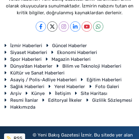
olarak okuyuculara sunulmaktadır. İzmirin nabzını tutan en
kritik bilgiler, doğrulanmış kaynaklardan derlenir.
İzmir Haberleri
Güncel Haberler
Siyaset Haberleri
Ekonomi Haberleri
Spor Haberleri
Magazin Haberleri
Dünya'dan Haberler
Bilim ve Teknoloji Haberleri
Kültür ve Sanat Haberleri
Asayiş / Polis-Adliye Haberleri
Eğitim Haberleri
Sağlık Haberleri
Yerel Haberler
Foto Galeri
Arşiv
Künye
İletişim
Site Haritası
Resmi İlanlar
Editoryal İlkeler
Gizlilik Sözleşmesi
Hakkımızda
© Yeni Bakış Gazetesi İzmir. Bu sitede yer alan
RSS