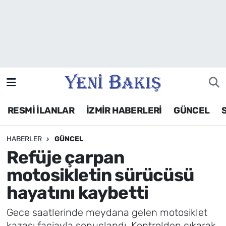
İzmir
Güncel
Ekonomi
RESMİ İLANLAR
İZMİR HABERLERİ
GÜNCEL
Siyaset
HABERLER
GÜNCEL
Asayiş / Polis-Adliye
Refüje çarpan
Spor
motosikletin sürücüsü
hayatını kaybetti
Magazin
Gece saatlerinde meydana gelen motosiklet
Foto Galeri
kazası faciayla sonuçlandı. Kontrolden çıkarak