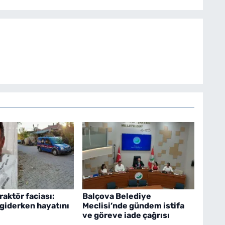
raktör faciası:
Balçova Belediye
 giderken hayatını
Meclisi’nde gündem istifa
ve göreve iade çağrısı