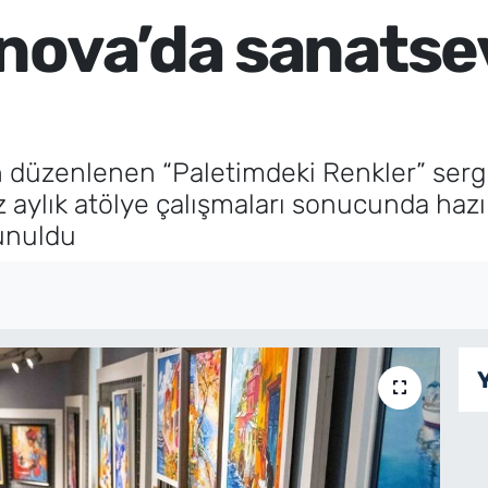
nova’da sanatsev
n düzenlenen “Paletimdeki Renkler” serg
z aylık atölye çalışmaları sonucunda haz
unuldu