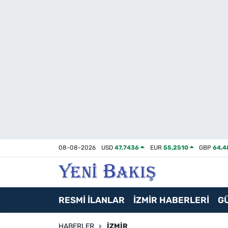
İzmir
Güncel
Ekonomi
Siyaset
Asayiş / Polis-Adliye
08-08-2026
USD
47,7436
EUR
55,2510
GBP
64,4
Spor
Magazin
RESMİ İLANLAR
İZMİR HABERLERİ
G
Foto Galeri
HABERLER
İZMIR