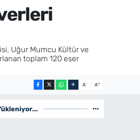
erleri
isi, Uğur Mumcu Kültür ve
ırlanan toplam 120 eser
-
+
A
A
Yükleniyor...