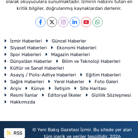
olarak okuyuculara sunulmaktadır. İzmirin nabzını tutan en
kritik bilgiler, doğrulanmış kaynaklardan derlenir.
İzmir Haberleri
Güncel Haberler
Siyaset Haberleri
Ekonomi Haberleri
Spor Haberleri
Magazin Haberleri
Dünya'dan Haberler
Bilim ve Teknoloji Haberleri
Kültür ve Sanat Haberleri
Asayiş / Polis-Adliye Haberleri
Eğitim Haberleri
Sağlık Haberleri
Yerel Haberler
Foto Galeri
Arşiv
Künye
İletişim
Site Haritası
Resmi İlanlar
Editoryal İlkeler
Gizlilik Sözleşmesi
Hakkımızda
© Yeni Bakış Gazetesi İzmir. Bu sitede yer alan
RSS
tüm içerik ve veriler tescillidir. 2026