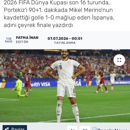
2026 FIFA Dünya Kupası son 16 turunda,
Portekiz'i 90+1. dakikada Mikel Merino'nun
Künye
kaydettiği golle 1-0 mağlup eden İspanya,
adını çeyrek finale yazdırdı
İletişim
FATMA İNAN
07.07.2026 - 00:51
EDITÖR
YAYINLANMA
Paylaş
-
+