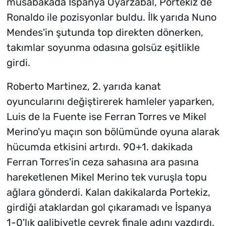
müsabakada İspanya Oyarzabal, Portekiz de
Ronaldo ile pozisyonlar buldu. İlk yarıda Nuno
Mendes'in şutunda top direkten dönerken,
takımlar soyunma odasına golsüz eşitlikle
girdi.
Roberto Martinez, 2. yarıda kanat
oyuncularını değiştirerek hamleler yaparken,
Luis de la Fuente ise Ferran Torres ve Mikel
Merino'yu maçın son bölümünde oyuna alarak
hücumda etkisini artırdı. 90+1. dakikada
Ferran Torres'in ceza sahasına ara pasına
hareketlenen Mikel Merino tek vuruşla topu
ağlara gönderdi. Kalan dakikalarda Portekiz,
girdiği ataklardan gol çıkaramadı ve İspanya
1-0'lık galibiyetle çeyrek finale adını yazdırdı.