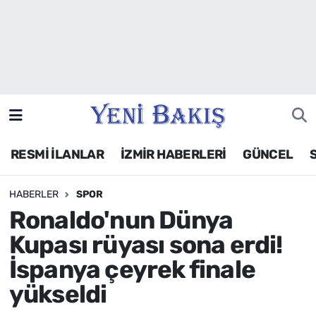
İzmir
Güncel
Ekonomi
RESMİ İLANLAR
İZMİR HABERLERİ
GÜNCEL
Siyaset
HABERLER
SPOR
Asayiş / Polis-Adliye
Ronaldo'nun Dünya
Spor
Kupası rüyası sona erdi!
İspanya çeyrek finale
Magazin
yükseldi
Foto Galeri