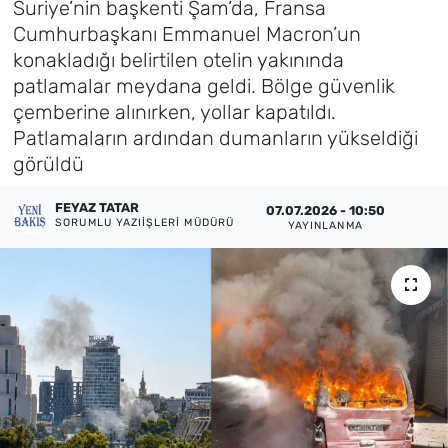
Suriye’nin başkenti Şam’da, Fransa
Cumhurbaşkanı Emmanuel Macron’un
Künye
konakladığı belirtilen otelin yakınında
patlamalar meydana geldi. Bölge güvenlik
İletişim
çemberine alınırken, yollar kapatıldı.
Patlamaların ardından dumanların yükseldiği
görüldü
FEYAZ TATAR
07.07.2026 - 10:50
SORUMLU YAZIIŞLERI MÜDÜRÜ
YAYINLANMA