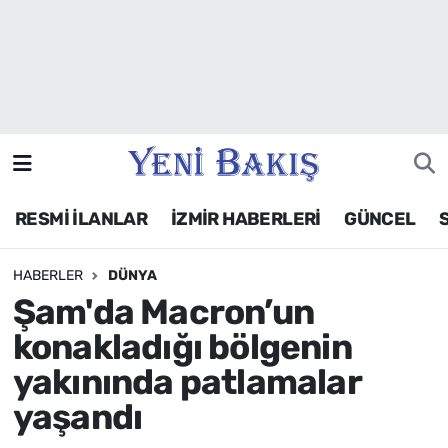
İzmir
Güncel
Ekonomi
RESMİ İLANLAR
İZMİR HABERLERİ
GÜNCEL
Siyaset
HABERLER
DÜNYA
Asayiş / Polis-Adliye
Şam'da Macron’un
Spor
konakladığı bölgenin
yakınında patlamalar
Magazin
yaşandı
Foto Galeri