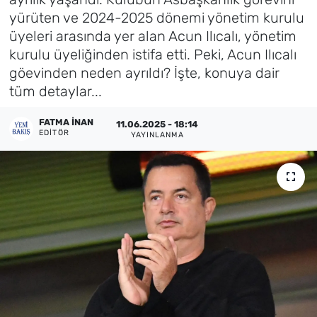
yürüten ve 2024-2025 dönemi yönetim kurulu
Künye
üyeleri arasında yer alan Acun Ilıcalı, yönetim
kurulu üyeliğinden istifa etti. Peki, Acun Ilıcalı
İletişim
göevinden neden ayrıldı? İşte, konuya dair
tüm detaylar...
FATMA İNAN
11.06.2025 - 18:14
EDITÖR
YAYINLANMA