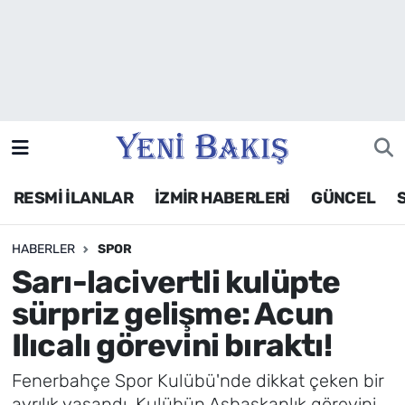
İzmir
Güncel
Ekonomi
RESMİ İLANLAR
İZMİR HABERLERİ
GÜNCEL
Siyaset
HABERLER
SPOR
Asayiş / Polis-Adliye
Sarı-lacivertli kulüpte
Spor
sürpriz gelişme: Acun
Ilıcalı görevini bıraktı!
Magazin
Fenerbahçe Spor Kulübü'nde dikkat çeken bir
Foto Galeri
ayrılık yaşandı. Kulübün Asbaşkanlık görevini