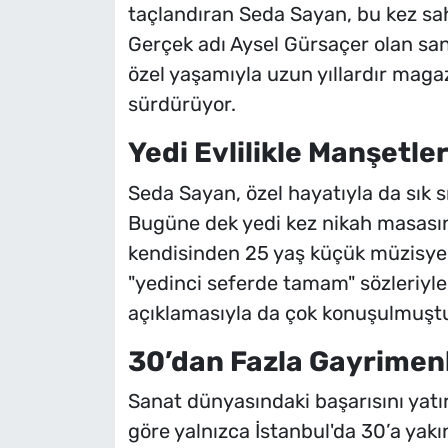
taçlandıran Seda Sayan, bu kez sah
Gerçek adı Aysel Gürsaçer olan s
özel yaşamıyla uzun yıllardır maga
sürdürüyor.
Yedi Evlilikle Manşetl
Seda Sayan, özel hayatıyla da sık sı
Bugüne dek yedi kez nikah masasın
kendisinden 25 yaş küçük müzisyen 
"yedinci seferde tamam" sözleriy
açıklamasıyla da çok konuşulmuşt
30’dan Fazla Gayrimen
Sanat dünyasındaki başarısını yatır
göre yalnızca İstanbul'da 30’a yak