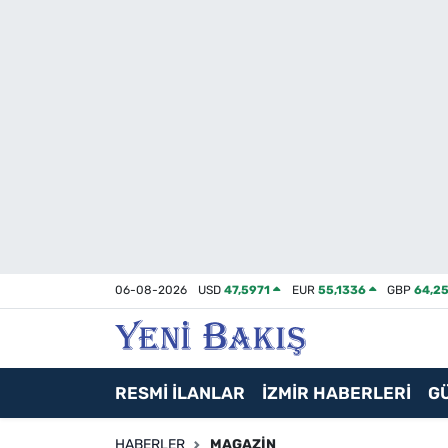
İzmir
Güncel
Ekonomi
Siyaset
Asayiş / Polis-Adliye
06-08-2026
USD
47,5971
EUR
55,1336
GBP
64,2
Spor
Magazin
RESMİ İLANLAR
İZMİR HABERLERİ
G
Foto Galeri
HABERLER
MAGAZIN