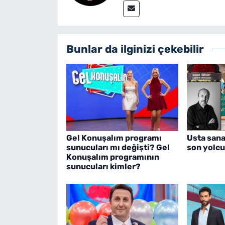
Bunlar da ilginizi çekebilir
Gel Konuşalım programı
Usta sana
sunucuları mı değişti? Gel
son yolcu
Konuşalım programının
sunucuları kimler?