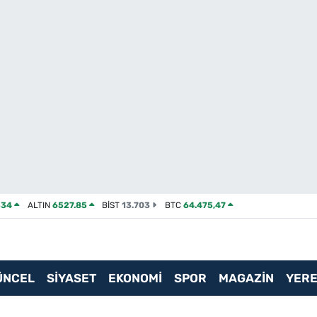
534
ALTIN
6527.85
BİST
13.703
BTC
64.475,47
ÜNCEL
SİYASET
EKONOMİ
SPOR
MAGAZİN
YERE