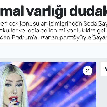
al varlığı dudak
en çok konuşulan isimlerinden Seda Sayan
kuller ve iddia edilen milyonluk kira gel
’den Bodrum’a uzanan portföyüyle Sayan’ı