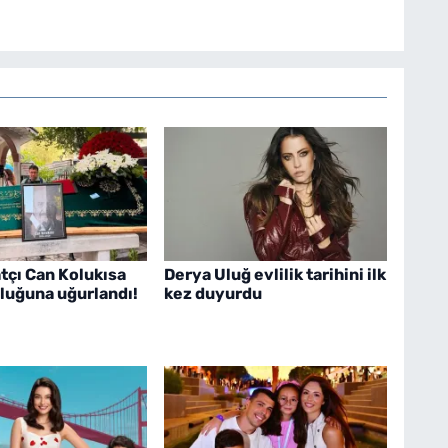
tçı Can Kolukısa
Derya Uluğ evlilik tarihini ilk
luğuna uğurlandı!
kez duyurdu