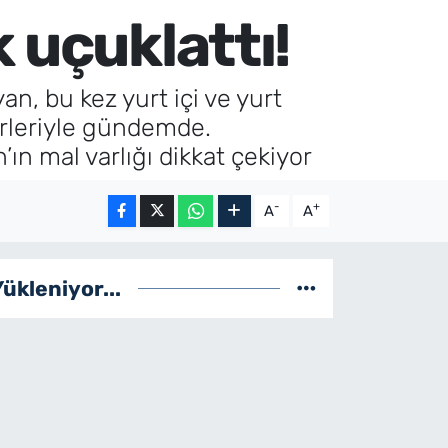
 uçuklattı!
, bu kez yurt içi ve yurt
irleriyle gündemde.
n mal varlığı dikkat çekiyor
-
+
A
A
Yükleniyor...