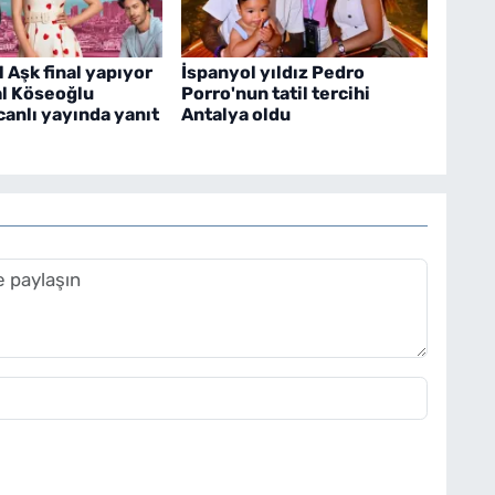
Aşk final yapıyor
İspanyol yıldız Pedro
l Köseoğlu
Porro'nun tatil tercihi
canlı yayında yanıt
Antalya oldu