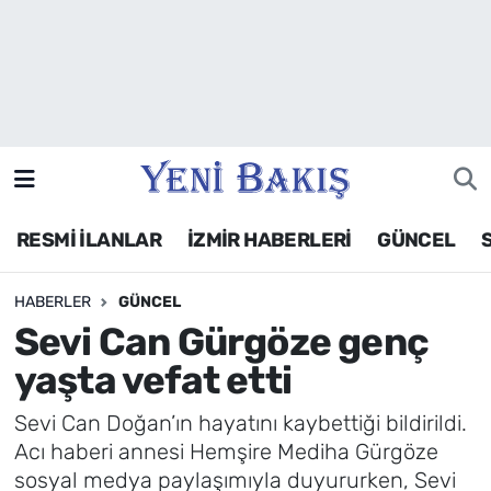
İzmir
Güncel
Ekonomi
RESMİ İLANLAR
İZMİR HABERLERİ
GÜNCEL
Siyaset
HABERLER
GÜNCEL
Asayiş / Polis-Adliye
Sevi Can Gürgöze genç
Spor
yaşta vefat etti
Magazin
Sevi Can Doğan’ın hayatını kaybettiği bildirildi.
Acı haberi annesi Hemşire Mediha Gürgöze
Foto Galeri
sosyal medya paylaşımıyla duyururken, Sevi