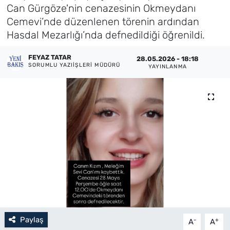
Can Gürgöze'nin cenazesinin Okmeydanı
Künye
Cemevi’nde düzenlenen törenin ardından
Hasdal Mezarlığı’nda defnedildiği öğrenildi.
İletişim
FEYAZ TATAR
28.05.2026 - 18:18
SORUMLU YAZIIŞLERI MÜDÜRÜ
YAYINLANMA
Paylaş
-
+
A
A