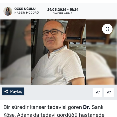
Künye
ÖZGE UĞULU
29.05.2026 - 15:24
HABER MÜDÜRÜ
YAYINLANMA
İletişim
Paylaş
-
+
A
A
Bir süredir kanser tedavisi gören
Dr.
Sanlı
Köse, Adana'da tedavi gördüğü hastanede