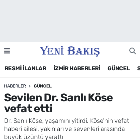
İzmir
Güncel
Ekonomi
RESMİ İLANLAR
İZMİR HABERLERİ
GÜNCEL
Siyaset
HABERLER
GÜNCEL
Asayiş / Polis-Adliye
Sevilen Dr. Sanlı Köse
Spor
vefat etti
Magazin
Dr. Sanlı Köse, yaşamını yitirdi. Köse'nin vefat
haberi ailesi, yakınları ve sevenleri arasında
Foto Galeri
büyük üzüntü yarattı