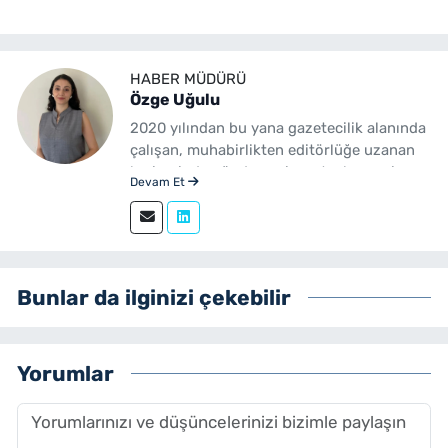
HABER MÜDÜRÜ
Özge Uğulu
2020 yılından bu yana gazetecilik alanında
çalışan, muhabirlikten editörlüğe uzanan
kariyerinde gündem, siyaset, ekonomi,
Devam Et
yerel yönetimler ve özel haberler başta
olmak üzere birçok alanda içerik üreten bir
gazetecidir. Ege Üniversitesi İletişim
Fakültesi Gazetecilik mezunudur.
yenibakishaber.com'da Haber Müdürü
Bunlar da ilginizi çekebilir
olarak çalışmalarını sürdürmektedir.
Yorumlar