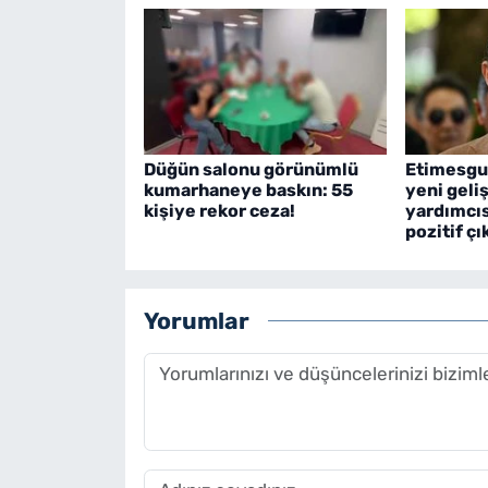
Düğün salonu görünümlü
Etimesgu
kumarhaneye baskın: 55
yeni geli
kişiye rekor ceza!
yardımcıs
pozitif çı
Yorumlar