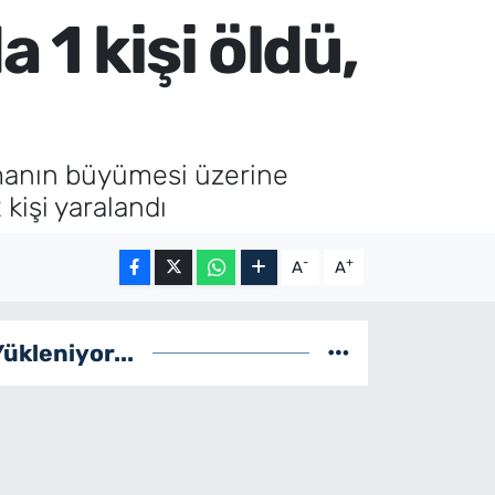
 1 kişi öldü,
şmanın büyümesi üzerine
kişi yaralandı
-
+
A
A
Yükleniyor...