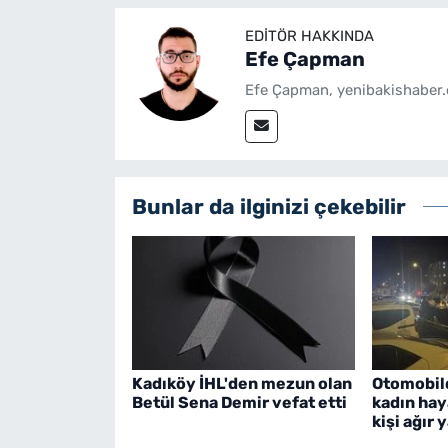
EDITÖR HAKKINDA
Efe Çapman
Efe Çapman, yenibakishaber.
Bunlar da ilginizi çekebilir
Kadıköy İHL'den mezun olan
Otomobild
Betül Sena Demir vefat etti
kadın haya
kişi ağır 