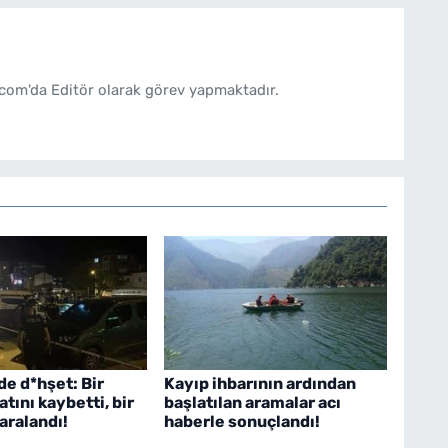
com'da Editör olarak görev yapmaktadır.
e d*hşet: Bir
Kayıp ihbarının ardından
tını kaybetti, bir
başlatılan aramalar acı
yaralandı!
haberle sonuçlandı!