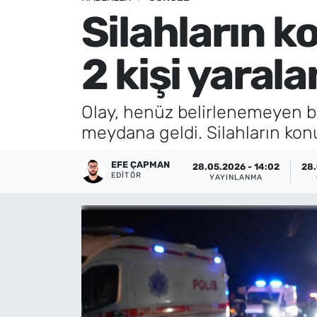
Silahların k
Künye
2 kişi yarala
İletişim
Olay, henüz belirlenemeyen bi
meydana geldi. Silahların konu
EFE ÇAPMAN
28.05.2026 - 14:02
28.
EDITÖR
YAYINLANMA