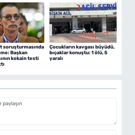
t soruşturmasında
Çocukların kavgası büyüdü,
şme: Başkan
bıçaklar konuştu: 1 ölü, 5
ının kokain testi
yaralı
ktı