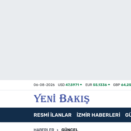
İzmir
Güncel
Ekonomi
Siyaset
Asayiş / Polis-Adliye
06-08-2026
USD
47,5971
EUR
55,1336
GBP
64,2
Spor
Magazin
RESMİ İLANLAR
İZMİR HABERLERİ
G
Foto Galeri
HABERLER
GÜNCEL