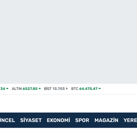
534
ALTIN
6527.85
BİST
13.703
BTC
64.475,47
ÜNCEL
SİYASET
EKONOMİ
SPOR
MAGAZİN
YERE