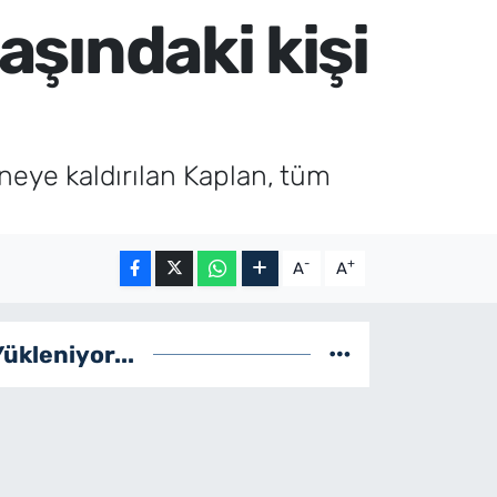
aşındaki kişi
aneye kaldırılan Kaplan, tüm
-
+
A
A
Yükleniyor...