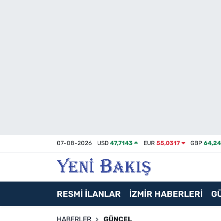
İzmir
Güncel
Ekonomi
Siyaset
Asayiş / Polis-Adliye
07-08-2026
USD
47,7143
EUR
55,0317
GBP
64,2
Spor
Magazin
RESMİ İLANLAR
İZMİR HABERLERİ
G
Foto Galeri
HABERLER
GÜNCEL