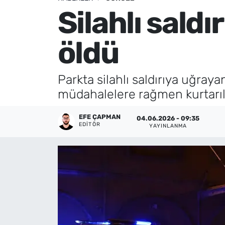
Silahlı sald
Künye
öldü
İletişim
Parkta silahlı saldırıya uğray
müdahalelere rağmen kurtarı
EFE ÇAPMAN
04.06.2026 - 09:35
EDITÖR
YAYINLANMA