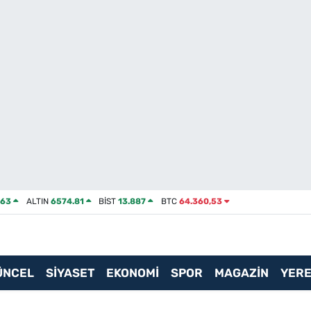
463
ALTIN
6574.81
BİST
13.887
BTC
64.360,53
ÜNCEL
SİYASET
EKONOMİ
SPOR
MAGAZİN
YERE