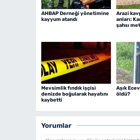
AHBAP Derneği yönetimine
Arazi kav
kayyum atandı
anları: K
şahsı metr
Mevsimlik fındık işçisi
Aşık Ecev
denizde boğularak hayatını
öldü?
kaybetti
Yorumlar