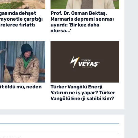
gasında dehşet
Prof. Dr. Osman Bektaş,
amyonetle çarptığı
Marmaris depremi sonrası
elerce fırlattı
uyardı: 'Bir kez daha
olursa...'
it öldü mü, neden
Türker Vangölü Enerji
Yatırım ne iş yapar? Türker
Vangölü Enerji sahibi kim?