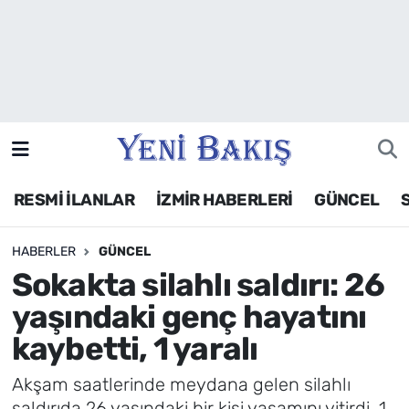
İzmir
Güncel
Ekonomi
RESMİ İLANLAR
İZMİR HABERLERİ
GÜNCEL
Siyaset
HABERLER
GÜNCEL
Asayiş / Polis-Adliye
Sokakta silahlı saldırı: 26
Spor
yaşındaki genç hayatını
kaybetti, 1 yaralı
Magazin
Akşam saatlerinde meydana gelen silahlı
Foto Galeri
saldırıda 26 yaşındaki bir kişi yaşamını yitirdi, 1