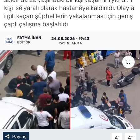
kişi ise yaralı olarak hastaneye kaldırıldı. Olayla
Künye
ilgili kaçan şüphelilerin yakalanması için geniş
çaplı çalışma başlatıldı
İletişim
FATMA İNAN
24.05.2026 - 19:43
EDITÖR
YAYINLANMA
Paylaş
-
+
A
A