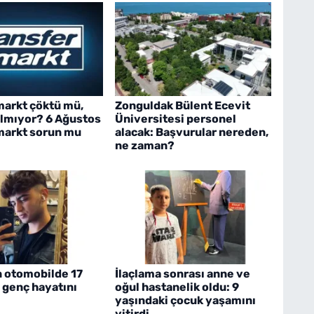
markt çöktü mü,
Zonguldak Bülent Ecevit
ılmıyor? 6 Ağustos
Üniversitesi personel
markt sorun mu
alacak: Başvurular nereden,
ne zaman?
n otomobilde 17
İlaçlama sonrası anne ve
 genç hayatını
oğul hastanelik oldu: 9
yaşındaki çocuk yaşamını
yitirdi