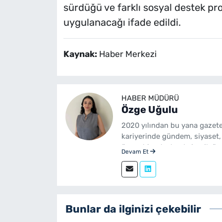
sürdüğü ve farklı sosyal destek pr
uygulanacağı ifade edildi.
Kaynak:
Haber Merkezi
HABER MÜDÜRÜ
Özge Uğulu
2020 yılından bu yana gazete
kariyerinde gündem, siyaset,
üzere birçok alanda içerik üre
Devam Et
Gazetecilik mezunudur. yeni
sürdürmektedir.
Bunlar da ilginizi çekebilir