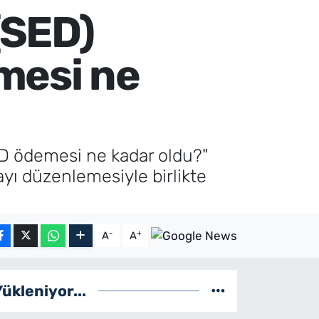
(SED)
mesi ne
ED ödemesi ne kadar oldu?"
ayı düzenlemesiyle birlikte
-
+
A
A
Yükleniyor...