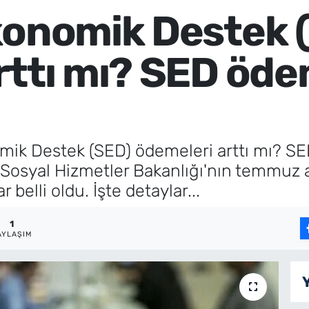
konomik Destek 
rttı mı? SED öde
omik Destek (SED) ödemeleri arttı mı? S
ve Sosyal Hizmetler Bakanlığı'nın temmuz 
belli oldu. İşte detaylar...
1
AYLAŞIM