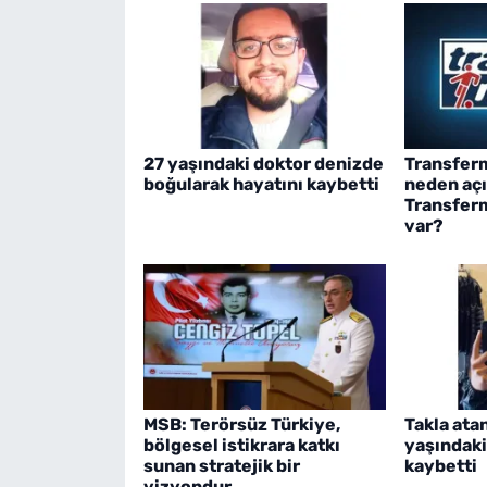
27 yaşındaki doktor denizde
Transfer
boğularak hayatını kaybetti
neden aç
Transfer
var?
MSB: Terörsüz Türkiye,
Takla ata
bölgesel istikrara katkı
yaşındaki
sunan stratejik bir
kaybetti
vizyondur