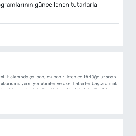
ogramlarının güncellenen tutarlarla
cilik alanında çalışan, muhabirlikten editörlüğe uzanan
 ekonomi, yerel yönetimler ve özel haberler başta olmak
ten bir gazetecidir. Ege Üniversitesi İletişim Fakültesi
bakishaber.com'da Haber Müdürü olarak çalışmalarını