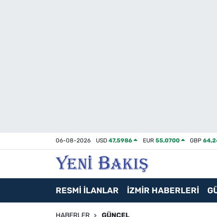
İzmir
Güncel
Ekonomi
Siyaset
Asayiş / Polis-Adliye
06-08-2026
USD
47,5986
EUR
55,0700
GBP
64,
Spor
Magazin
RESMİ İLANLAR
İZMİR HABERLERİ
G
Foto Galeri
HABERLER
GÜNCEL