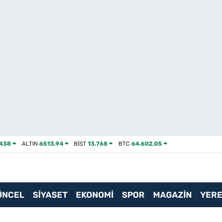
2438
ALTIN
6513.94
BİST
13.768
BTC
64.602,05
ÜNCEL
SİYASET
EKONOMİ
SPOR
MAGAZİN
YERE