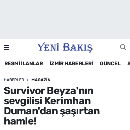
İzmir
Güncel
Ekonomi
RESMİ İLANLAR
İZMİR HABERLERİ
GÜNCEL
Siyaset
HABERLER
MAGAZIN
Asayiş / Polis-Adliye
Survivor Beyza'nın
Spor
sevgilisi Kerimhan
Duman'dan şaşırtan
Magazin
hamle!
Foto Galeri