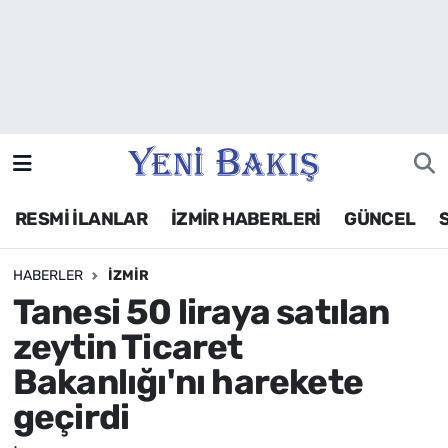
İzmir
Güncel
Ekonomi
RESMİ İLANLAR
İZMİR HABERLERİ
GÜNCEL
Siyaset
HABERLER
İZMIR
Asayiş / Polis-Adliye
Tanesi 50 liraya satılan
Spor
zeytin Ticaret
Bakanlığı'nı harekete
Magazin
geçirdi
Foto Galeri