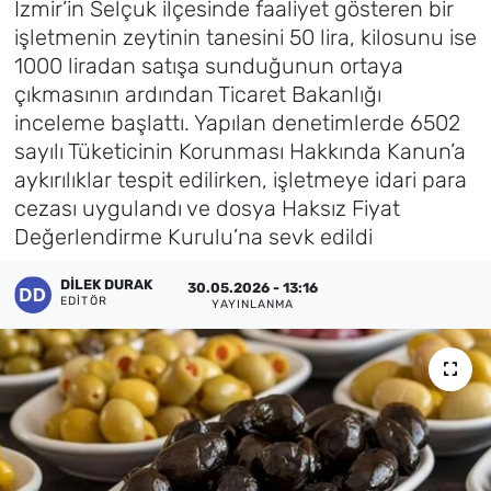
İzmir’in Selçuk ilçesinde faaliyet gösteren bir
işletmenin zeytinin tanesini 50 lira, kilosunu ise
Künye
1000 liradan satışa sunduğunun ortaya
çıkmasının ardından Ticaret Bakanlığı
İletişim
inceleme başlattı. Yapılan denetimlerde 6502
sayılı Tüketicinin Korunması Hakkında Kanun’a
aykırılıklar tespit edilirken, işletmeye idari para
cezası uygulandı ve dosya Haksız Fiyat
Değerlendirme Kurulu’na sevk edildi
DILEK DURAK
30.05.2026 - 13:16
EDITÖR
YAYINLANMA