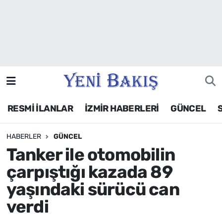
İzmir
Güncel
Ekonomi
RESMİ İLANLAR
İZMİR HABERLERİ
GÜNCEL
Siyaset
HABERLER
GÜNCEL
Asayiş / Polis-Adliye
Tanker ile otomobilin
Spor
çarpıştığı kazada 89
yaşındaki sürücü can
Magazin
verdi
Foto Galeri