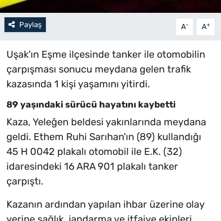
Paylaş
-
+
A
A
Uşak'ın Eşme ilçesinde tanker ile otomobilin
çarpışması sonucu meydana gelen trafik
kazasında 1 kişi yaşamını yitirdi.
89 yaşındaki sürücü hayatını kaybetti
Kaza, Yeleğen beldesi yakınlarında meydana
geldi. Ethem Ruhi Sarıhan'ın (89) kullandığı
45 H 0042 plakalı otomobil ile E.K. (32)
idaresindeki 16 ARA 901 plakalı tanker
çarpıştı.
Kazanın ardından yapılan ihbar üzerine olay
yerine sağlık, jandarma ve itfaiye ekipleri