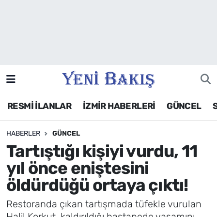
İzmir
Güncel
Ekonomi
RESMİ İLANLAR
İZMİR HABERLERİ
GÜNCEL
Siyaset
HABERLER
GÜNCEL
Asayiş / Polis-Adliye
Tartıştığı kişiyi vurdu, 11
Spor
yıl önce eniştesini
öldürdüğü ortaya çıktı!
Magazin
Restoranda çıkan tartışmada tüfekle vurulan
Foto Galeri
Halil Korkut, kaldırıldığı hastanede yaşamını