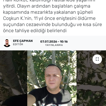
yitirdi. Olayın ardından başlatılan çalışma
Künye
kapsamında mezarlıkta yakalanan şüpheli
Coşkun K.'nin, 11 yıl önce eniştesini öldürme
İletişim
suçundan cezaevinde bulunduğu ve kısa süre
önce tahliye edildiği belirlendi
EFE ÇAPMAN
07.07.2026 - 10:16
EDITÖR
YAYINLANMA