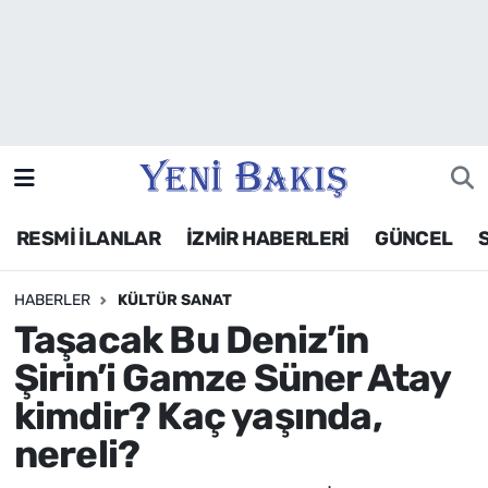
İzmir
Güncel
Ekonomi
RESMİ İLANLAR
İZMİR HABERLERİ
GÜNCEL
Siyaset
HABERLER
KÜLTÜR SANAT
Asayiş / Polis-Adliye
Taşacak Bu Deniz’in
Spor
Şirin’i Gamze Süner Atay
kimdir? Kaç yaşında,
Magazin
nereli?
Foto Galeri