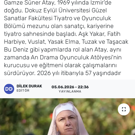
Gamze Süner Atay, 1969 yılında İzmir'de
doğdu. Dokuz Eylül Üniversitesi Güzel
Künye
Sanatlar Fakültesi Tiyatro ve Oyunculuk
Bölümü mezunu olan sanatçı, kariyerine
İletişim
tiyatro sahnesinde başladı. Aşk Yakar, Fatih
Harbiye, Vuslat, Yasak Elma, Tuzak ve Taşacak
Bu Deniz gibi yapımlarda rol alan Atay, aynı
zamanda An Drama Oyunculuk Atölyesi'nin
kurucusu ve eğitmeni olarak çalışmalarını
sürdürüyor. 2026 yılı itibarıyla 57 yaşındadır
DILEK DURAK
05.06.2026 - 22:36
EDITÖR
YAYINLANMA