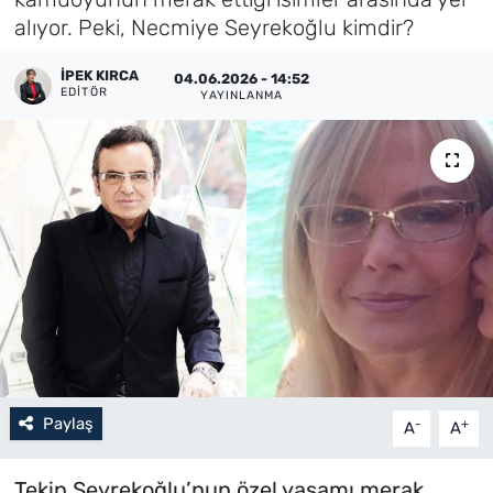
alıyor. Peki, Necmiye Seyrekoğlu kimdir?
Künye
İPEK KIRCA
04.06.2026 - 14:52
İletişim
EDITÖR
YAYINLANMA
Paylaş
-
+
A
A
Tekin Seyrekoğlu’nun özel yaşamı merak