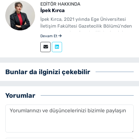
EDITÖR HAKKINDA
İpek Kırca
İpek Kırca, 2021 yılında Ege Üniversitesi
İletişim Fakültesi Gazetecilik Bölümü'nden
mezun olmuştur. Gazetecilik kariyerini
Devam Et
sürdüren Kırca, 2023 yılından bu yana
yenibakishaber.com bünyesinde muhabir
ve editör olarak görev yapmaktadır.
Bunlar da ilginizi çekebilir
Yorumlar