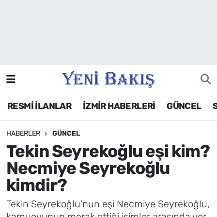
İzmir
Güncel
Ekonomi
RESMİ İLANLAR
İZMİR HABERLERİ
GÜNCEL
Siyaset
HABERLER
GÜNCEL
Asayiş / Polis-Adliye
Tekin Seyrekoğlu eşi kim?
Spor
Necmiye Seyrekoğlu
kimdir?
Magazin
Tekin Seyrekoğlu’nun eşi Necmiye Seyrekoğlu,
Foto Galeri
kamuoyunun merak ettiği isimler arasında yer