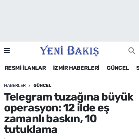
İzmir
Güncel
Ekonomi
RESMİ İLANLAR
İZMİR HABERLERİ
GÜNCEL
Siyaset
HABERLER
GÜNCEL
Asayiş / Polis-Adliye
Telegram tuzağına büyük
Spor
operasyon: 12 ilde eş
zamanlı baskın, 10
Magazin
tutuklama
Foto Galeri