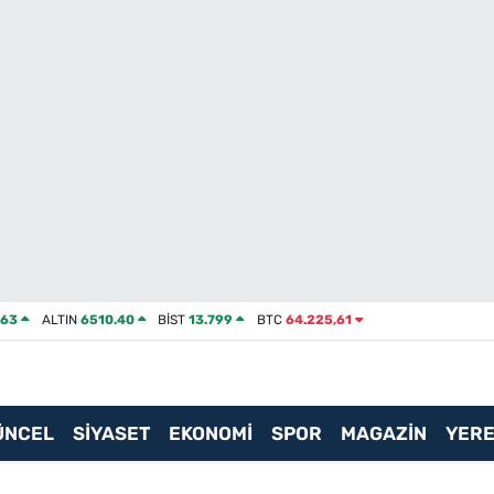
463
ALTIN
6510.40
BİST
13.799
BTC
64.225,61
ÜNCEL
SİYASET
EKONOMİ
SPOR
MAGAZİN
YERE