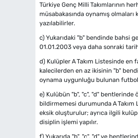
Türkiye Genç Milli Takımlarının her
müsabakasında oynamış olmaları k
yazılabilirler.
c) Yukarıdaki "b" bendinde bahsi 
01.01.2003 veya daha sonraki tari
d) Kulüpler A Takım Listesinde en f
kalecilerden en az ikisinin "b" bend
oynama uygunluğu bulunan futbolc
e) Kulübün "b", "c", "d" bentlerinde
bildirmemesi durumunda A Takım Lis
eksik oluşturulur; ayrıca ilgili kulü
disiplin işlemi yapılır.
f) Yukarıda "b", "c", "d" ve bentleri