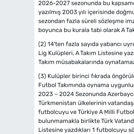
2026-2027 sezonunda bu kapsamda
yazılmış 2003 yılı içerisinde doğmu
sezondan fazla süreli sözleşme im
boyunca bu kurala tabi olarak A Takı
(2) 14'ten fazla sayıda yabancı uy
Lig Kulüpleri, A Takım Listesine ya
Takım müsabakalarında oynatamaz
(3) Kulüpler birinci fıkrada öngörül
Futbol Takımında oynama uygunluğ
2023 – 2024 Sezonunda Azerbaycan,
Türkmenistan ülkelerinin vatandaşı 
futbolcuyu ve Türkiye A Milli Fut
bulunmamakla birlikte Türk Vatanda
Listesine yazdıkları 1 futbolcuyu