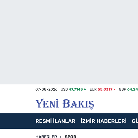
İzmir
Güncel
Ekonomi
Siyaset
Asayiş / Polis-Adliye
07-08-2026
USD
47,7143
EUR
55,0317
GBP
64,2
Spor
Magazin
RESMİ İLANLAR
İZMİR HABERLERİ
G
Foto Galeri
HABERLER
SPOR