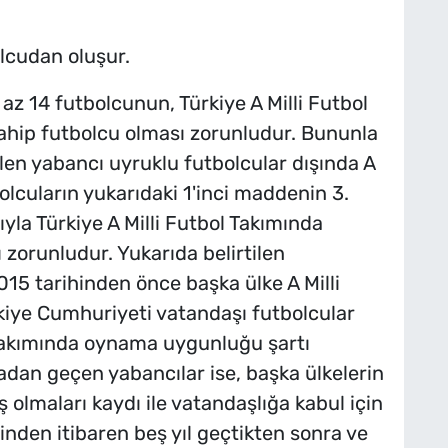
olcudan oluşur.
 az 14 futbolcunun, Türkiye A Milli Futbol
ip futbolcu olması zorunludur. Bununla
rilen yabancı uyruklu futbolcular dışında A
olcuların yukarıdaki 1'inci maddenin 3.
ıyla Türkiye A Milli Futbol Takımında
orunludur. Yukarıda belirtilen
015 tarihinden önce başka ülke A Milli
rkiye Cumhuriyeti vatandaşı futbolcular
 Takımında oynama uygunluğu şartı
dan geçen yabancılar ise, başka ülkelerin
olmaları kaydı ile vatandaşlığa kabul için
inden itibaren beş yıl geçtikten sonra ve