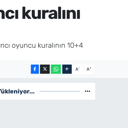
cı kuralını
ncı oyuncu kuralının 10+4
-
+
A
A
Yükleniyor...