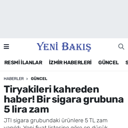
İzmir
Güncel
Ekonomi
RESMİ İLANLAR
İZMİR HABERLERİ
GÜNCEL
Siyaset
HABERLER
GÜNCEL
Asayiş / Polis-Adliye
Tiryakileri kahreden
Spor
haber! Bir sigara grubuna
5 lira zam
Magazin
JTI sigara grubundaki ürünlere 5 TL zam
Foto Galeri
yapıldı. Yeni fiyat listesine göre en düşük