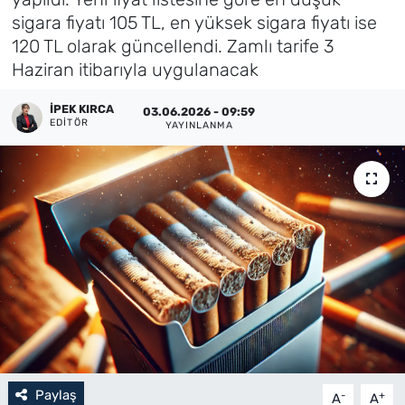
sigara fiyatı 105 TL, en yüksek sigara fiyatı ise
Künye
120 TL olarak güncellendi. Zamlı tarife 3
Haziran itibarıyla uygulanacak
İletişim
İPEK KIRCA
03.06.2026 - 09:59
EDITÖR
YAYINLANMA
Paylaş
-
+
A
A