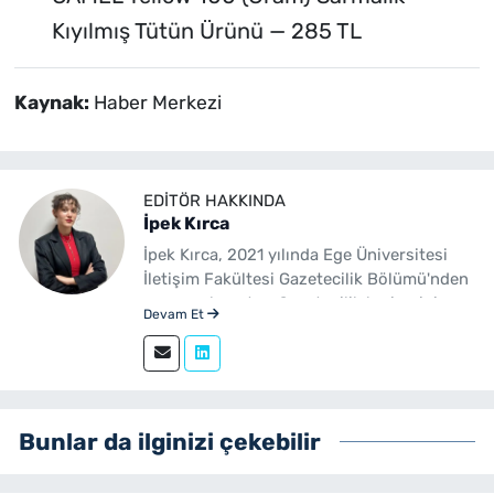
Kıyılmış Tütün Ürünü — 285 TL
Kaynak:
Haber Merkezi
EDITÖR HAKKINDA
İpek Kırca
İpek Kırca, 2021 yılında Ege Üniversitesi
İletişim Fakültesi Gazetecilik Bölümü'nden
mezun olmuştur. Gazetecilik kariyerini
Devam Et
sürdüren Kırca, 2023 yılından bu yana
yenibakishaber.com bünyesinde muhabir
ve editör olarak görev yapmaktadır.
Bunlar da ilginizi çekebilir