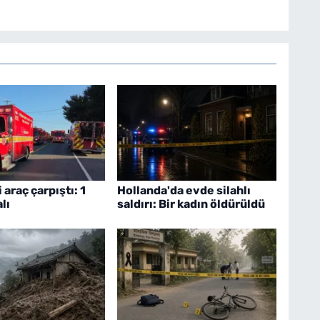
 araç çarpıştı: 1
Hollanda'da evde silahlı
alı
saldırı: Bir kadın öldürüldü