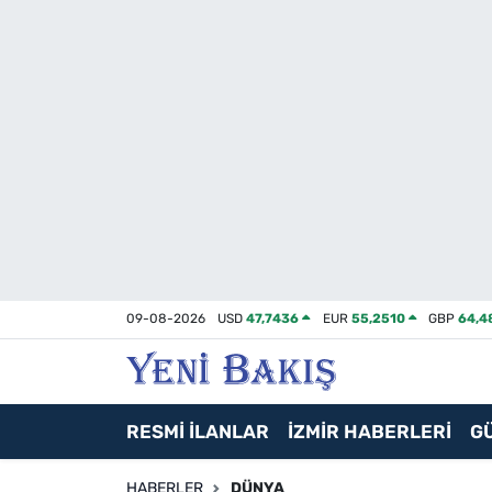
İzmir
Güncel
Ekonomi
Siyaset
Asayiş / Polis-Adliye
09-08-2026
USD
47,7436
EUR
55,2510
GBP
64,4
Spor
Magazin
RESMİ İLANLAR
İZMİR HABERLERİ
G
Foto Galeri
HABERLER
DÜNYA