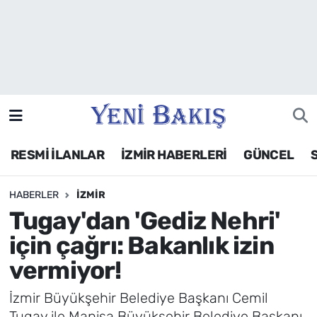
İzmir
Güncel
Ekonomi
RESMİ İLANLAR
İZMİR HABERLERİ
GÜNCEL
Siyaset
HABERLER
İZMIR
Asayiş / Polis-Adliye
Tugay'dan 'Gediz Nehri'
Spor
için çağrı: Bakanlık izin
vermiyor!
Magazin
İzmir Büyükşehir Belediye Başkanı Cemil
Foto Galeri
Tugay ile Manisa Büyükşehir Belediye Başkanı