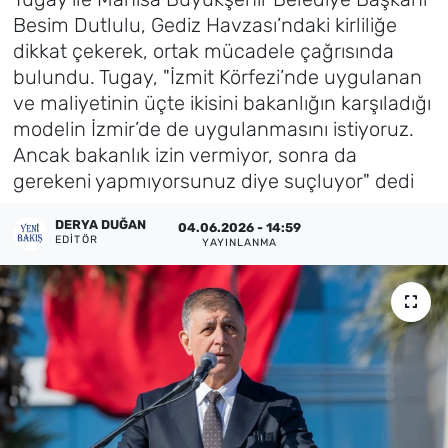
Besim Dutlulu, Gediz Havzası’ndaki kirliliğe
Künye
dikkat çekerek, ortak mücadele çağrısında
bulundu. Tugay, "İzmit Körfezi’nde uygulanan
İletişim
ve maliyetinin üçte ikisini bakanlığın karşıladığı
modelin İzmir’de de uygulanmasını istiyoruz.
Ancak bakanlık izin vermiyor, sonra da
gerekeni yapmıyorsunuz diye suçluyor" dedi
DERYA DUĞAN
04.06.2026 - 14:59
EDITÖR
YAYINLANMA