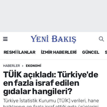
İzmir
Güncel
Ekonomi
RESMİ İLANLAR
İZMİR HABERLERİ
GÜNCEL
Siyaset
HABERLER
EKONOMI
Asayiş / Polis-Adliye
TÜİK açıkladı: Türkiye'de
Spor
en fazla israf edilen
gıdalar hangileri?
Magazin
Türkiye İstatistik Kurumu (TÜİK) verileri, hane
Foto Galeri
halklarının en fazla israf ettiği gıda ürünlerini