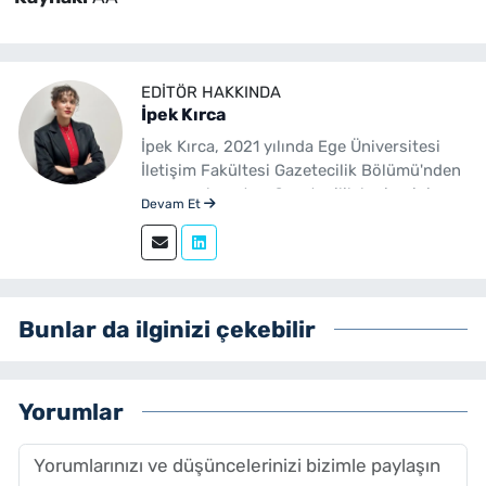
EDITÖR HAKKINDA
İpek Kırca
İpek Kırca, 2021 yılında Ege Üniversitesi
İletişim Fakültesi Gazetecilik Bölümü'nden
mezun olmuştur. Gazetecilik kariyerini
Devam Et
sürdüren Kırca, 2023 yılından bu yana
yenibakishaber.com bünyesinde muhabir
ve editör olarak görev yapmaktadır.
Bunlar da ilginizi çekebilir
Yorumlar