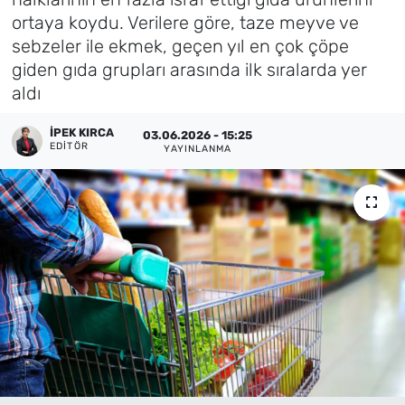
ortaya koydu. Verilere göre, taze meyve ve
Künye
sebzeler ile ekmek, geçen yıl en çok çöpe
giden gıda grupları arasında ilk sıralarda yer
İletişim
aldı
İPEK KIRCA
03.06.2026 - 15:25
EDITÖR
YAYINLANMA