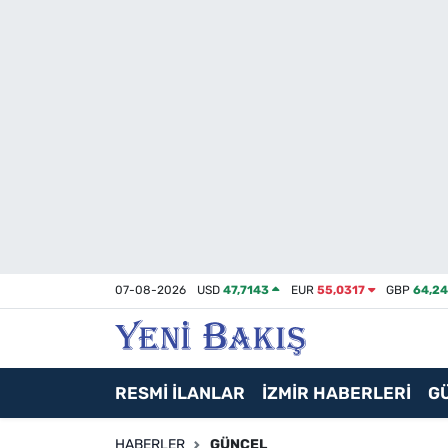
İzmir
Güncel
Ekonomi
Siyaset
Asayiş / Polis-Adliye
07-08-2026
USD
47,7143
EUR
55,0317
GBP
64,2
Spor
Magazin
RESMİ İLANLAR
İZMİR HABERLERİ
G
Foto Galeri
HABERLER
GÜNCEL