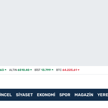
463
ALTIN
6510.40
BİST
13.799
BTC
64.225,61
ÜNCEL
SİYASET
EKONOMİ
SPOR
MAGAZİN
YERE