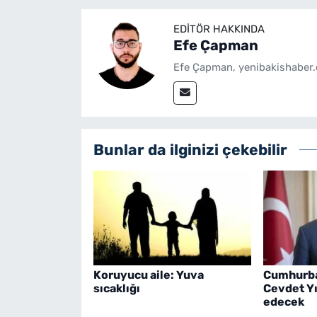
EDITÖR HAKKINDA
Efe Çapman
Efe Çapman, yenibakishaber.
Bunlar da ilginizi çekebilir
Koruyucu aile: Yuva
Cumhurba
sıcaklığı
Cevdet Y
edecek