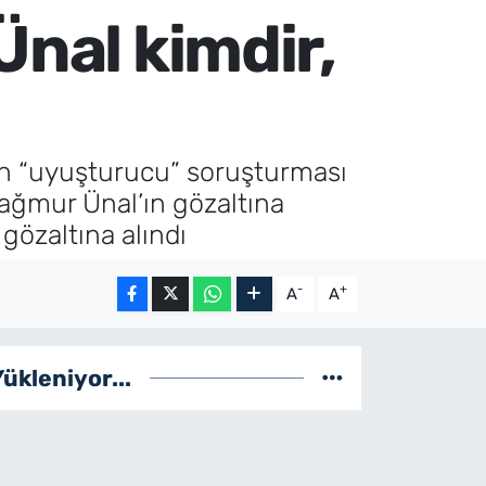
Ünal kimdir,
en “uyuşturucu” soruşturması
Yağmur Ünal’ın gözaltına
 gözaltına alındı
-
+
A
A
Yükleniyor...