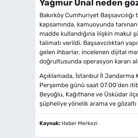
Yağmur Ünal neden göza
Bakırköy Cumhuriyet Başsavcılığı 
kapsamında, kamuoyunda tanınan ba
madde kullandığına ilişkin makul
talimatı verildi. Başsavcılıktan y
gelen ihbarlar, incelenen dijital mat
doğrultusunda operasyon kararı alın
Açıklamada, İstanbul İl Jandarma 
Perşembe günü saat 07.00’den itiba
Beyoğlu, Kağıthane ve Üsküdar ilçe
şüpheliye yönelik arama ve gözaltı 
Kaynak:
Haber Merkezi