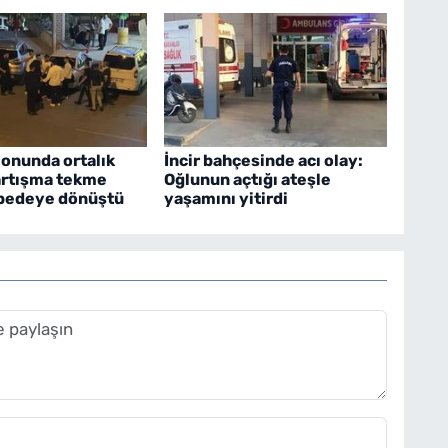
onunda ortalık
İncir bahçesinde acı olay:
Tartışma tekme
Oğlunun açtığı ateşle
rbedeye dönüştü
yaşamını yitirdi