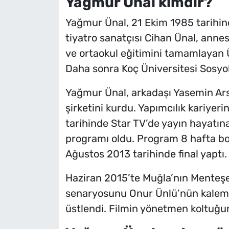
Yağmur Ünal kimdir?
Yağmur Ünal, 21 Ekim 1985 tarihin
tiyatro sanatçısı Cihan Ünal, annes
ve ortaokul eğitimini tamamlayan Ün
Daha sonra Koç Üniversitesi Sosyo
Yağmur Ünal, arkadaşı Yasemin Arsl
şirketini kurdu. Yapımcılık kariyer
tarihinde Star TV’de yayın hayatına
programı oldu. Program 8 hafta b
Ağustos 2013 tarihinde final yaptı.
Haziran 2015’te Muğla’nın Menteşe
senaryosunu Onur Ünlü’nün kaleme 
üstlendi. Filmin yönetmen koltuğun