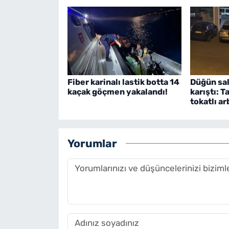
Fiber karinalı lastik botta 14
Düğün sal
kaçak göçmen yakalandı!
karıştı: 
tokatlı a
Yorumlar