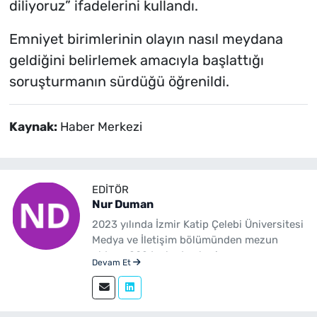
diliyoruz” ifadelerini kullandı.
Emniyet birimlerinin olayın nasıl meydana
geldiğini belirlemek amacıyla başlattığı
soruşturmanın sürdüğü öğrenildi.
Kaynak:
Haber Merkezi
EDITÖR
Nur Duman
2023 yılında İzmir Katip Çelebi Üniversitesi
Medya ve İletişim bölümünden mezun
oldum. 2024 yılından beri
Devam Et
yenibakishaber.com'da haber editörü
olarak çalışmaktayım.