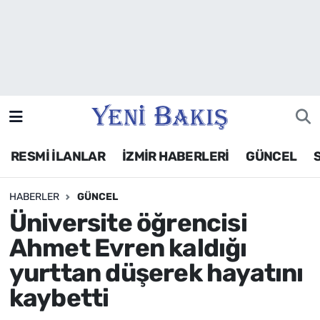
İzmir
Güncel
Ekonomi
RESMİ İLANLAR
İZMİR HABERLERİ
GÜNCEL
Siyaset
HABERLER
GÜNCEL
Asayiş / Polis-Adliye
Üniversite öğrencisi
Spor
Ahmet Evren kaldığı
yurttan düşerek hayatını
Magazin
kaybetti
Foto Galeri