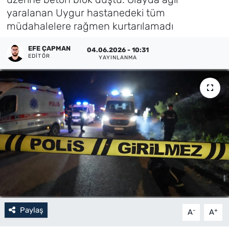
yaralanan Uygur hastanedeki tüm
Künye
müdahalelere rağmen kurtarılamadı
İletişim
EFE ÇAPMAN
04.06.2026 - 10:31
EDITÖR
YAYINLANMA
Paylaş
-
+
A
A