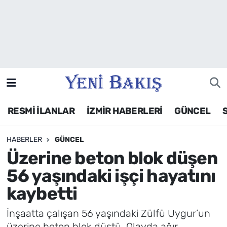
İzmir
Güncel
Ekonomi
RESMİ İLANLAR
İZMİR HABERLERİ
GÜNCEL
Siyaset
HABERLER
GÜNCEL
Asayiş / Polis-Adliye
Üzerine beton blok düşen
Spor
56 yaşındaki işçi hayatını
kaybetti
Magazin
İnşaatta çalışan 56 yaşındaki Zülfü Uygur’un
Foto Galeri
üzerine beton blok düştü. Olayda ağır