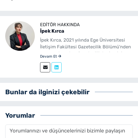
EDITÖR HAKKINDA
İpek Kırca
İpek Kırca, 2021 yılında Ege Üniversitesi
İletişim Fakültesi Gazetecilik Bölümü'nden
mezun olmuştur. Gazetecilik kariyerini
Devam Et
sürdüren Kırca, 2023 yılından bu yana
yenibakishaber.com bünyesinde muhabir
ve editör olarak görev yapmaktadır.
Bunlar da ilginizi çekebilir
Yorumlar