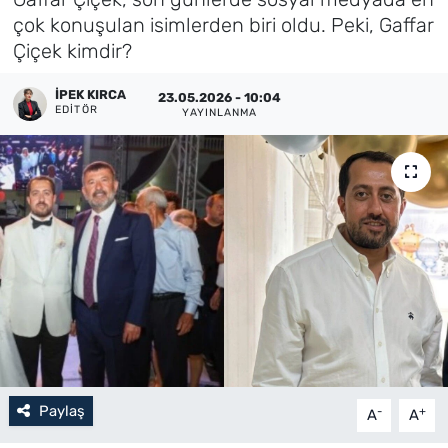
çok konuşulan isimlerden biri oldu. Peki, Gaffar
Künye
Çiçek kimdir?
İletişim
İPEK KIRCA
23.05.2026 - 10:04
EDITÖR
YAYINLANMA
Paylaş
-
+
A
A