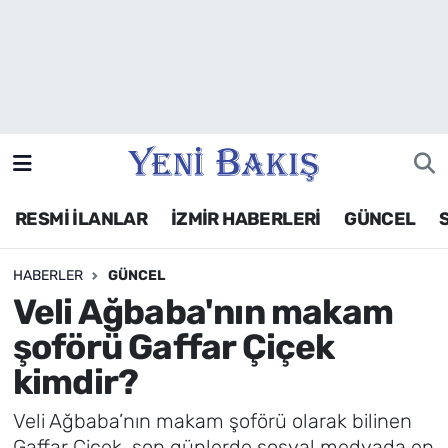
İzmir
Güncel
Ekonomi
RESMİ İLANLAR
İZMİR HABERLERİ
GÜNCEL
Siyaset
HABERLER
GÜNCEL
Asayiş / Polis-Adliye
Veli Ağbaba'nın makam
Spor
şoförü Gaffar Çiçek
kimdir?
Magazin
Veli Ağbaba’nın makam şoförü olarak bilinen
Foto Galeri
Gaffar Çiçek, son günlerde sosyal medyada en