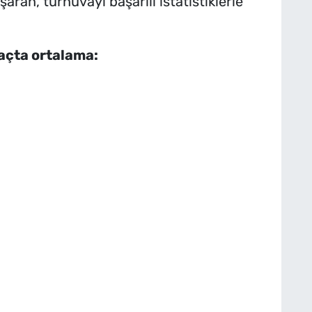
ran, turnuvayı başarılı istatistiklerle
açta ortalama: