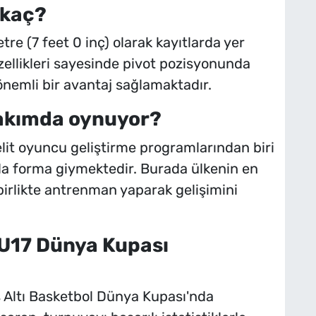
 kaç?
e (7 feet 0 inç) olarak kayıtlarda yer
zellikleri sayesinde pivot pozisyonunda
nemli bir avantaj sağlamaktadır.
akımda oynuyor?
lit oyuncu geliştirme programlarından biri
da forma giymektedir. Burada ülkenin en
birlikte antrenman yaparak gelişimini
 U17 Dünya Kupası
ş Altı Basketbol Dünya Kupası'nda