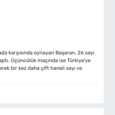
nada karşısında oynayan Başaran, 26 sayı
yaptı. Üçüncülük maçında ise Türkiye'ye
rek bir kez daha çift haneli sayı ve