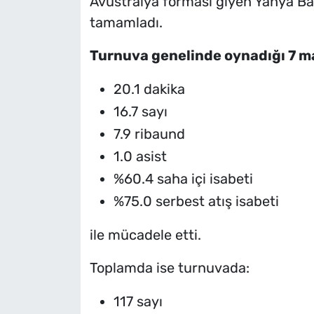
Avustralya forması giyen Yahya Başa
tamamladı.
Turnuva genelinde oynadığı 7 m
20.1 dakika
16.7 sayı
7.9 ribaund
1.0 asist
%60.4 saha içi isabeti
%75.0 serbest atış isabeti
ile mücadele etti.
Toplamda ise turnuvada:
117 sayı