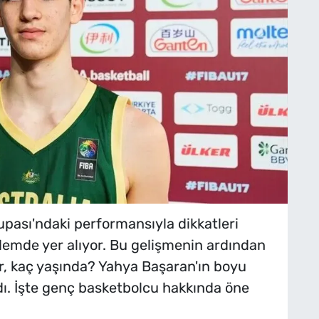
upası'ndaki performansıyla dikkatleri
emde yer alıyor. Bu gelişmenin ardından
r, kaç yaşında? Yahya Başaran'ın boyu
dı. İşte genç basketbolcu hakkında öne