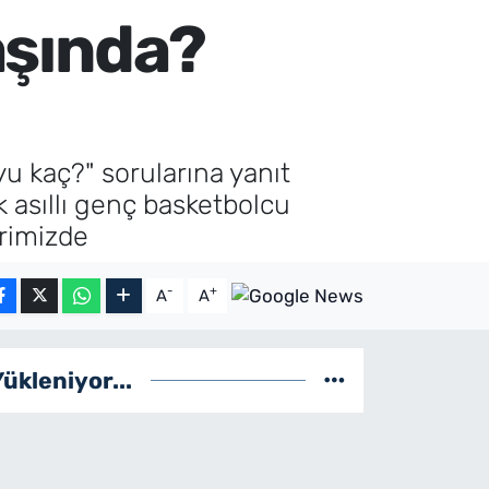
aşında?
u kaç?" sorularına yanıt
k asıllı genç basketbolcu
erimizde
-
+
A
A
Yükleniyor...