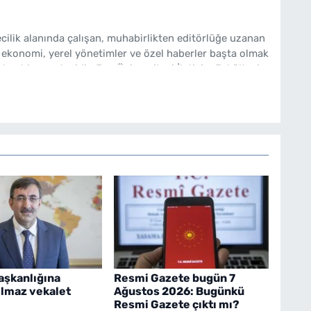
cilik alanında çalışan, muhabirlikten editörlüğe uzanan
 ekonomi, yerel yönetimler ve özel haberler başta olmak
ten bir gazetecidir. Ege Üniversitesi İletişim Fakültesi
bakishaber.com'da Haber Müdürü olarak çalışmalarını
şkanlığına
Resmi Gazete bugün 7
ılmaz vekalet
Ağustos 2026: Bugünkü
Resmi Gazete çıktı mı?