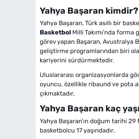
Yahya Başaran kimdir?
Yahya Başaran, Türk asıllı bir bask
Basketbol
Milli Takımı'nda forma 
görev yapan Başaran, Avustralya 
geliştirme programlarından biri o
kariyerini sürdürmektedir.
Uluslararası organizasyonlarda gö
oyuncu, özellikle ribaund ve pota a
çıkmaktadır.
Yahya Başaran kaç yaş
Yahya Başaran'ın doğum tarihi 29
basketbolcu 17 yaşındadır.