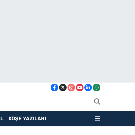
L
KÖŞE YAZILARI