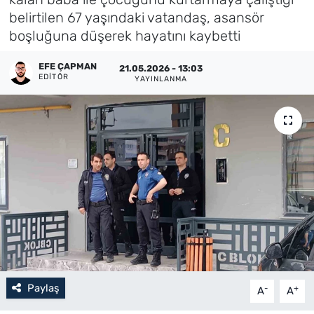
belirtilen 67 yaşındaki vatandaş, asansör
Künye
boşluğuna düşerek hayatını kaybetti
İletişim
EFE ÇAPMAN
21.05.2026 - 13:03
EDITÖR
YAYINLANMA
Paylaş
-
+
A
A