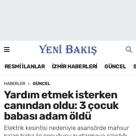
İzmir
Güncel
Ekonomi
RESMİ İLANLAR
İZMİR HABERLERİ
GÜNCEL
Siyaset
HABERLER
GÜNCEL
Asayiş / Polis-Adliye
Yardım etmek isterken
Spor
canından oldu: 3 çocuk
babası adam öldü
Magazin
Elektrik kesintisi nedeniyle asansörde mahsur
Foto Galeri
kalan baba ile çocuğunu kurtarmaya çalıştığı