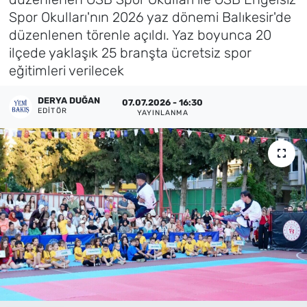
Spor Okulları'nın 2026 yaz dönemi Balıkesir'de
Künye
düzenlenen törenle açıldı. Yaz boyunca 20
ilçede yaklaşık 25 branşta ücretsiz spor
İletişim
eğitimleri verilecek
DERYA DUĞAN
07.07.2026 - 16:30
EDITÖR
YAYINLANMA