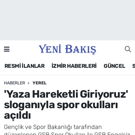
İzmir
Güncel
Ekonomi
RESMİ İLANLAR
İZMİR HABERLERİ
GÜNCEL
Siyaset
HABERLER
YEREL
Asayiş / Polis-Adliye
'Yaza Hareketli Giriyoruz'
Spor
sloganıyla spor okulları
açıldı
Magazin
Gençlik ve Spor Bakanlığı tarafından
Foto Galeri
düzenlenen GSB Spor Okulları ile GSB Engelsiz