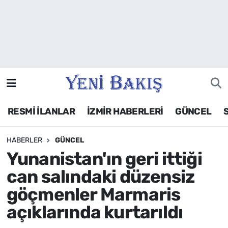
İzmir
Güncel
Ekonomi
RESMİ İLANLAR
İZMİR HABERLERİ
GÜNCEL
Siyaset
HABERLER
GÜNCEL
Asayiş / Polis-Adliye
Yunanistan'ın geri ittiği
Spor
can salındaki düzensiz
göçmenler Marmaris
Magazin
açıklarında kurtarıldı
Foto Galeri