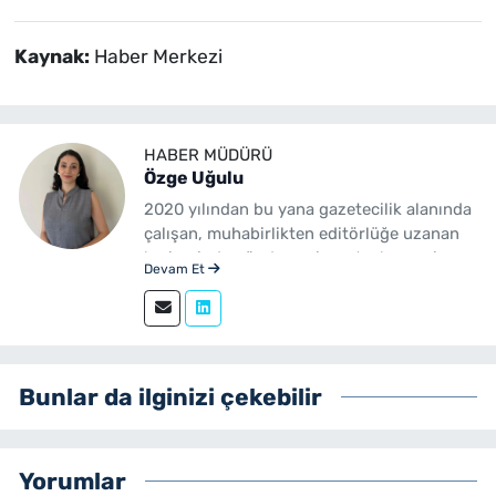
Kaynak:
Haber Merkezi
HABER MÜDÜRÜ
Özge Uğulu
2020 yılından bu yana gazetecilik alanında
çalışan, muhabirlikten editörlüğe uzanan
kariyerinde gündem, siyaset, ekonomi,
Devam Et
yerel yönetimler ve özel haberler başta
olmak üzere birçok alanda içerik üreten bir
gazetecidir. Ege Üniversitesi İletişim
Fakültesi Gazetecilik mezunudur.
yenibakishaber.com'da Haber Müdürü
Bunlar da ilginizi çekebilir
olarak çalışmalarını sürdürmektedir.
Yorumlar