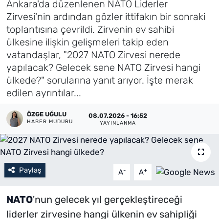
Ankara'da düzenlenen NATO Liderler
Zirvesi'nin ardından gözler ittifakın bir sonraki
Künye
toplantısına çevrildi. Zirvenin ev sahibi
ülkesine ilişkin gelişmeleri takip eden
İletişim
vatandaşlar, "2027 NATO Zirvesi nerede
yapılacak? Gelecek sene NATO Zirvesi hangi
ülkede?" sorularına yanıt arıyor. İşte merak
edilen ayrıntılar...
ÖZGE UĞULU
08.07.2026 - 16:52
HABER MÜDÜRÜ
YAYINLANMA
Paylaş
-
+
A
A
NATO
'nun gelecek yıl gerçekleştireceği
liderler zirvesine hangi ülkenin ev sahipliği