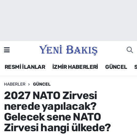
İzmir
Güncel
Ekonomi
RESMİ İLANLAR
İZMİR HABERLERİ
GÜNCEL
Siyaset
HABERLER
GÜNCEL
Asayiş / Polis-Adliye
2027 NATO Zirvesi
Spor
nerede yapılacak?
Gelecek sene NATO
Magazin
Zirvesi hangi ülkede?
Foto Galeri