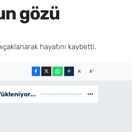
un gözü
ıçaklanarak hayatını kaybetti.
-
+
A
A
Yükleniyor...