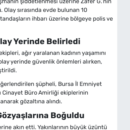
şmanın şiddetlenmesi üzerine Zafer G.’nin
ü. Olay sırasında evde bulunan 10
andaşların ihbarı üzerine bölgeye polis ve
lay Yerinde Belirledi
ekipleri, ağır yaralanan kadının yaşamını
i olay yerinde güvenlik önlemleri alırken,
irildi.
ğerlendirilen şüpheli, Bursa İl Emniyet
inayet Büro Amirliği ekiplerinin
anarak gözaltına alındı.
 Gözyaşlarına Boğuldu
yerine akın etti. Yakınlarının büyük üzüntü