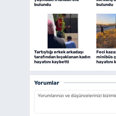
bulundu
bulundu
Tartıştığı erkek arkadaşı
Feci kaza
tarafından bıçaklanan kadın
minibüs ça
hayatını kaybetti
hayatını 
Yorumlar