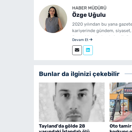
HABER MÜDÜRÜ
Özge Uğulu
2020 yılından bu yana gazete
kariyerinde gündem, siyaset,
üzere birçok alanda içerik üre
Devam Et
Gazetecilik mezunudur. yeni
sürdürmektedir.
Bunlar da ilginizi çekebilir
Tayland'da gölde 28
Oto tamir
yaşındaki İrlandalı ölü
korkunç ol