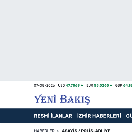
İzmir
Güncel
Ekonomi
Siyaset
Asayiş / Polis-Adliye
07-08-2026
USD
47,7069
EUR
55,0265
GBP
64,1
Spor
Magazin
RESMİ İLANLAR
İZMİR HABERLERİ
G
Foto Galeri
HABERLER
ASAYIŞ / POLIS-ADLIYE