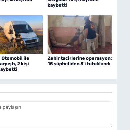
kaybetti
: Otomobil ile
Zehir tacirlerine operasyon:
rpıştı, 2 kişi
15 şüpheliden 5’i tutuklandı
kaybetti