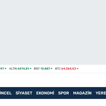
897
ALTIN
6574.81
BİST
13.887
BTC
64.360,53
ÜNCEL
SİYASET
EKONOMİ
SPOR
MAGAZİN
YERE