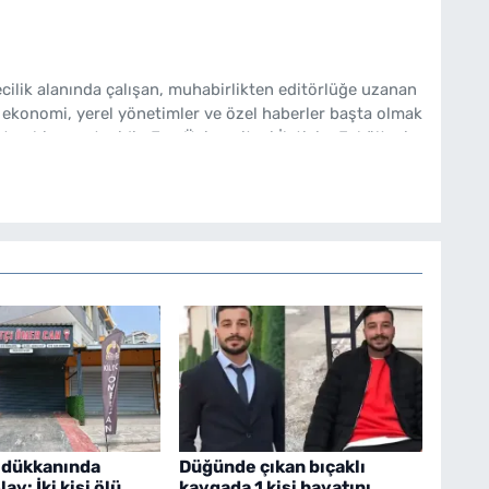
cilik alanında çalışan, muhabirlikten editörlüğe uzanan
 ekonomi, yerel yönetimler ve özel haberler başta olmak
ten bir gazetecidir. Ege Üniversitesi İletişim Fakültesi
bakishaber.com'da Haber Müdürü olarak çalışmalarını
 dükkanında
Düğünde çıkan bıçaklı
ay: İki kişi ölü
kavgada 1 kişi hayatını