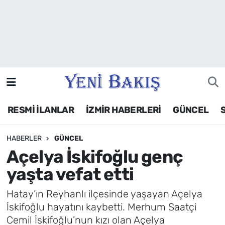
İzmir
Güncel
Ekonomi
RESMİ İLANLAR
İZMİR HABERLERİ
GÜNCEL
Siyaset
HABERLER
GÜNCEL
Asayiş / Polis-Adliye
Açelya İskifoğlu genç
Spor
yaşta vefat etti
Magazin
Hatay’ın Reyhanlı ilçesinde yaşayan Açelya
İskifoğlu hayatını kaybetti. Merhum Saatçi
Foto Galeri
Cemil İskifoğlu’nun kızı olan Açelya