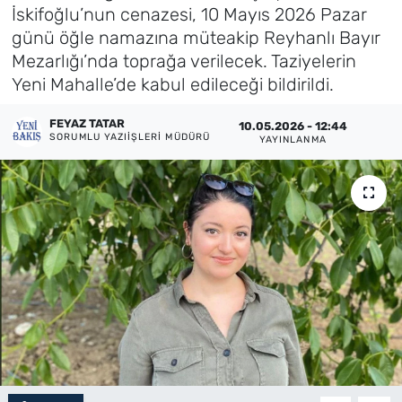
İskifoğlu’nun cenazesi, 10 Mayıs 2026 Pazar
Künye
günü öğle namazına müteakip Reyhanlı Bayır
Mezarlığı’nda toprağa verilecek. Taziyelerin
İletişim
Yeni Mahalle’de kabul edileceği bildirildi.
FEYAZ TATAR
10.05.2026 - 12:44
SORUMLU YAZIIŞLERI MÜDÜRÜ
YAYINLANMA