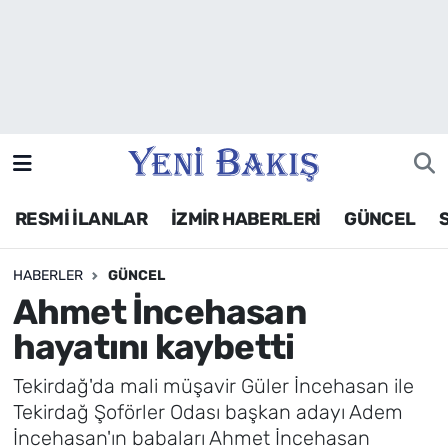
İzmir
Güncel
Ekonomi
RESMİ İLANLAR
İZMİR HABERLERİ
GÜNCEL
Siyaset
HABERLER
GÜNCEL
Asayiş / Polis-Adliye
Ahmet İncehasan
Spor
hayatını kaybetti
Magazin
Tekirdağ'da mali müşavir Güler İncehasan ile
Tekirdağ Şoförler Odası başkan adayı Adem
Foto Galeri
İncehasan'ın babaları Ahmet İncehasan