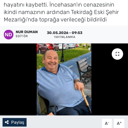
hayatını kaybetti. İncehasan'ın cenazesinin
Künye
ikindi namazının ardından Tekirdağ Eski Şehir
Mezarlığı'nda toprağa verileceği bildirildi
İletişim
NUR DUMAN
30.05.2026 - 09:53
EDITÖR
YAYINLANMA
Paylaş
-
+
A
A