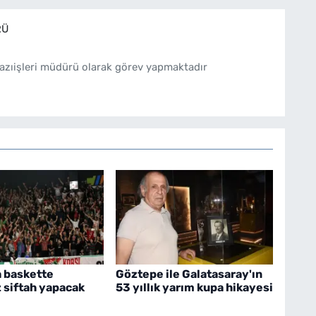
RÜ
azıişleri müdürü olarak görev yapmaktadır
 baskette
Göztepe ile Galatasaray'ın
z siftah yapacak
53 yıllık yarım kupa hikayesi