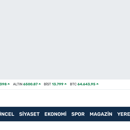
2398
ALTIN
6500.87
BİST
13.799
BTC
64.643,95
ÜNCEL
SİYASET
EKONOMİ
SPOR
MAGAZİN
YERE