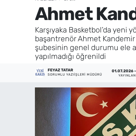
Ahmet Kand
Künye
İletişim
Karşıyaka Basketbol’da yeni y
başantrenör Ahmet Kandemir il
şubesinin genel durumu ele a
yapılmadığı öğrenildi
FEYAZ TATAR
01.07.2026 -
SORUMLU YAZIIŞLERI MÜDÜRÜ
YAYINLA