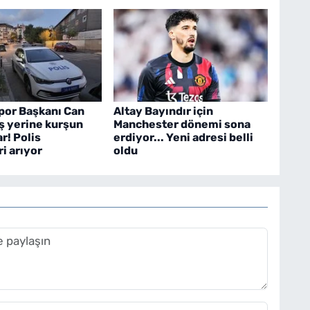
por Başkanı Can
Altay Bayındır için
 iş yerine kurşun
Manchester dönemi sona
r! Polis
erdiyor... Yeni adresi belli
i arıyor
oldu