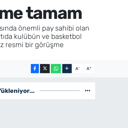
üşme tamam
sında önemli pay sahibi olan
ntıda kulübün ve basketbol
z resmi bir görüşme
-
+
A
A
Yükleniyor...