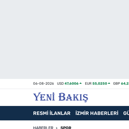
İzmir
Güncel
Ekonomi
Siyaset
Asayiş / Polis-Adliye
06-08-2026
USD
47,6006
EUR
55,0250
GBP
64,
Spor
Magazin
RESMİ İLANLAR
İZMİR HABERLERİ
G
Foto Galeri
HABERLER
SPOR