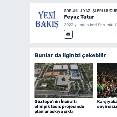
SORUMLU YAZIIŞLERI MÜDÜ
Feyaz Tatar
2023 yılından beri Sorumlu Y
Bunlar da ilginizi çekebilir
Göztepe’nin İnciraltı
Karşıyaka
olimpik tesis projesinde
seyircisi
planlar askıya çıktı