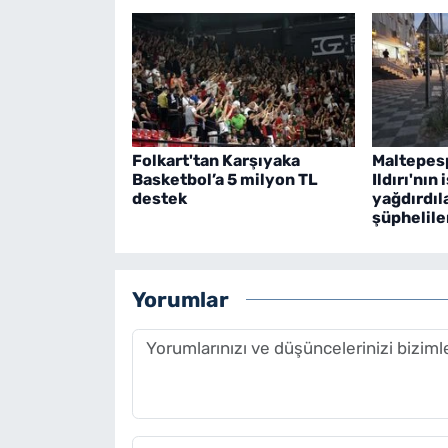
Folkart'tan Karşıyaka
Maltepes
Basketbol’a 5 milyon TL
Ildırı'nın
destek
yağdırdıla
şüpheliler
Yorumlar