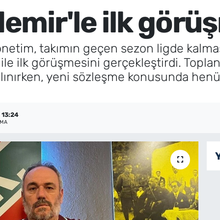
emir'le ilk gör
önetim, takımın geçen sezon ligde kalma
e ilk görüşmesini gerçekleştirdi. Topla
lınırken, yeni sözleşme konusunda henü
 13:24
NMA