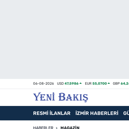
İzmir
Güncel
Ekonomi
Siyaset
Asayiş / Polis-Adliye
06-08-2026
USD
47,5986
EUR
55,0700
GBP
64,
Spor
Magazin
RESMİ İLANLAR
İZMİR HABERLERİ
G
Foto Galeri
HABERLER
MAGAZIN