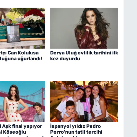
tçı Can Kolukısa
Derya Uluğ evlilik tarihini ilk
luğuna uğurlandı!
kez duyurdu
Aşk final yapıyor
İspanyol yıldız Pedro
l Köseoğlu
Porro'nun tatil tercihi