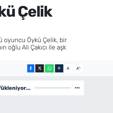
kü Çelik
lü oyuncu Öykü Çelik, bir
n oğlu Ali Çakıcı ile aşk
-
+
A
A
Yükleniyor...