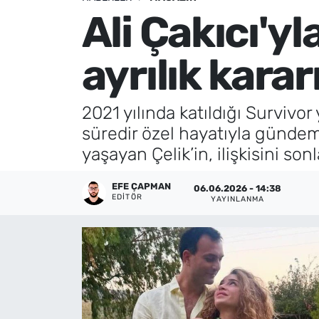
Ali Çakıcı'y
Künye
ayrılık kararı
İletişim
2021 yılında katıldığı Survivo
süredir özel hayatıyla gündemde
yaşayan Çelik’in, ilişkisini son
EFE ÇAPMAN
06.06.2026 - 14:38
EDITÖR
YAYINLANMA