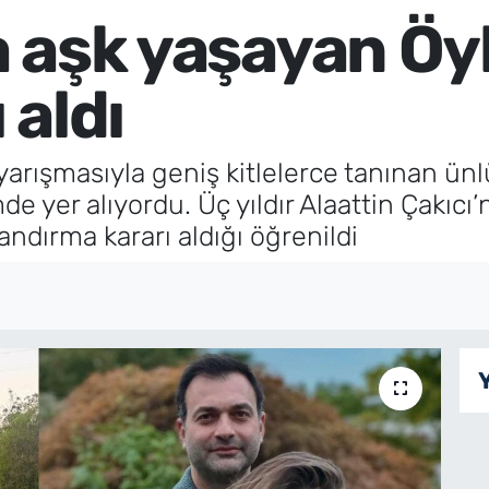
la aşk yaşayan Öy
 aldı
r yarışmasıyla geniş kitlelerce tanınan ün
 yer alıyordu. Üç yıldır Alaattin Çakıcı’nı
landırma kararı aldığı öğrenildi