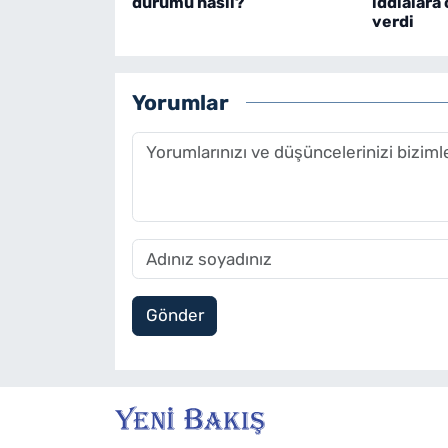
durumu nasıl?
iddialara 
verdi
Yorumlar
Gönder