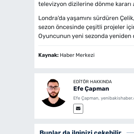
televizyon dizilerine dönme kararı a
Londra'da yaşamını sürdüren Çelik, 
sezon öncesinde çeşitli projeler iç
Oyuncunun yeni sezonda yeniden dizi
Kaynak:
Haber Merkezi
EDITÖR HAKKINDA
Efe Çapman
Efe Çapman, yenibakishaber.
Bunlar da ilginizi çekebilir