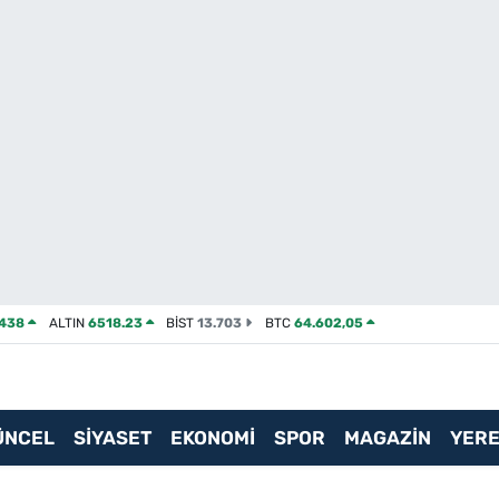
2438
ALTIN
6518.23
BİST
13.703
BTC
64.602,05
ÜNCEL
SİYASET
EKONOMİ
SPOR
MAGAZİN
YERE