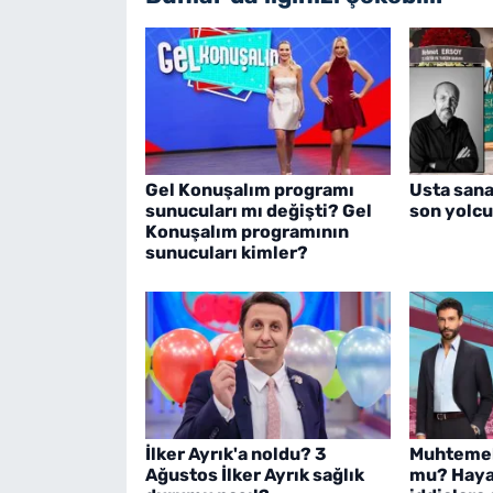
Gel Konuşalım programı
Usta sana
sunucuları mı değişti? Gel
son yolcu
Konuşalım programının
sunucuları kimler?
İlker Ayrık'a noldu? 3
Muhtemel 
Ağustos İlker Ayrık sağlık
mu? Haya