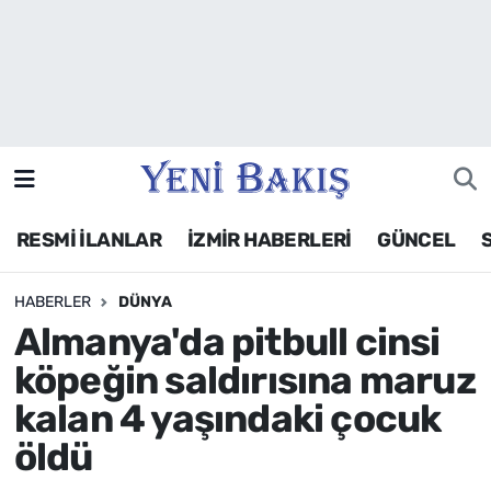
İzmir
Güncel
Ekonomi
RESMİ İLANLAR
İZMİR HABERLERİ
GÜNCEL
Siyaset
HABERLER
DÜNYA
Asayiş / Polis-Adliye
Almanya'da pitbull cinsi
Spor
köpeğin saldırısına maruz
kalan 4 yaşındaki çocuk
Magazin
öldü
Foto Galeri