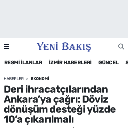
İzmir
Güncel
Ekonomi
RESMİ İLANLAR
İZMİR HABERLERİ
GÜNCEL
Siyaset
HABERLER
EKONOMI
Asayiş / Polis-Adliye
Deri ihracatçılarından
Spor
Ankara’ya çağrı: Döviz
dönüşüm desteği yüzde
Magazin
10’a çıkarılmalı
Foto Galeri