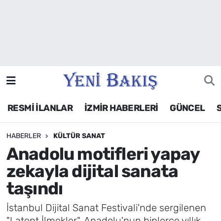
İzmir
Güncel
Ekonomi
RESMİ İLANLAR
İZMİR HABERLERİ
GÜNCEL
Siyaset
HABERLER
KÜLTÜR SANAT
Asayiş / Polis-Adliye
Anadolu motifleri yapay
Spor
zekayla dijital sanata
taşındı
Magazin
İstanbul Dijital Sanat Festivali'nde sergilenen
Foto Galeri
"Latent İlmekler", Anadolu'nun binlerce yıllık