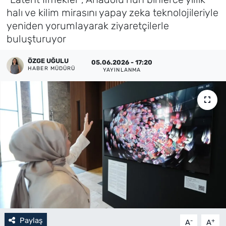
halı ve kilim mirasını yapay zeka teknolojileriyle
Künye
yeniden yorumlayarak ziyaretçilerle
buluşturuyor
İletişim
ÖZGE UĞULU
05.06.2026 - 17:20
HABER MÜDÜRÜ
YAYINLANMA
Paylaş
-
+
A
A