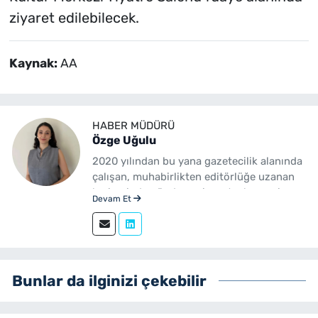
ziyaret edilebilecek.
Kaynak:
AA
HABER MÜDÜRÜ
Özge Uğulu
2020 yılından bu yana gazetecilik alanında
çalışan, muhabirlikten editörlüğe uzanan
kariyerinde gündem, siyaset, ekonomi,
Devam Et
yerel yönetimler ve özel haberler başta
olmak üzere birçok alanda içerik üreten bir
gazetecidir. Ege Üniversitesi İletişim
Fakültesi Gazetecilik mezunudur.
yenibakishaber.com'da Haber Müdürü
Bunlar da ilginizi çekebilir
olarak çalışmalarını sürdürmektedir.