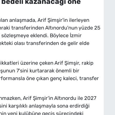
 bedeli kazanacağı öne
ılan anlaşmada, Arif Şimşir'in ilerleyen
raki transferinden Altınordu'nun yüzde 25
sözleşmeye eklendi. Böylece İzmir
ekteki olası transferinden de gelir elde
katleri üzerine çeken Arif Şimşir, rakip
uşunun 7'sini kurtararak önemli bir
performansla öne çıkan genç kaleci, transfer
mazken, Arif Şimşir'in Altınordu ile 2027
ni karşılıklı anlaşmayla sona erdirdiği
inin yeni kulübüne geçiş sürecindeki