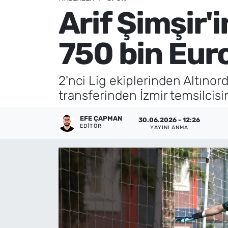
Arif Şimşir'
Künye
750 bin Euro
İletişim
2'nci Lig ekiplerinden Altınor
transferinden İzmir temsilcisi
EFE ÇAPMAN
30.06.2026 - 12:26
EDITÖR
YAYINLANMA