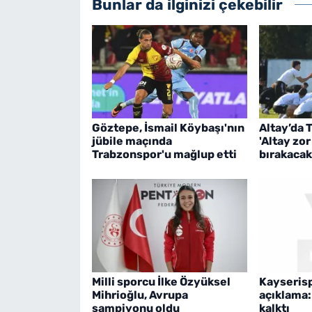
Bunlar da ilginizi çekebilir
Göztepe, İsmail Köybaşı'nın
Altay’da
jübile maçında
'Altay zor
Trabzonspor'u mağlup etti
bırakacak
Milli sporcu İlke Özyüksel
Kayseris
Mihrioğlu, Avrupa
açıklama:
şampiyonu oldu
kalktı