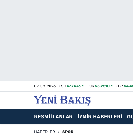
İzmir
Güncel
Ekonomi
Siyaset
Asayiş / Polis-Adliye
09-08-2026
USD
47,7436
EUR
55,2510
GBP
64,4
Spor
Magazin
RESMİ İLANLAR
İZMİR HABERLERİ
G
Foto Galeri
HABERLER
SPOR