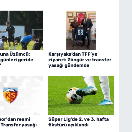
 Tuna Üzümcü:
Karşıyaka’dan TFF’ye
 günleri geride
ziyaret: Zöngür ve transfer
'
yasağı gündemde
por'dan resmi
Süper Lig'de 2. ve 3. hafta
 Transfer yasağı
fikstürü açıklandı