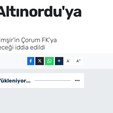
Altınordu'ya
Şimşir'in Çorum FK'ya
ceği iddia edildi
-
+
A
A
Yükleniyor...