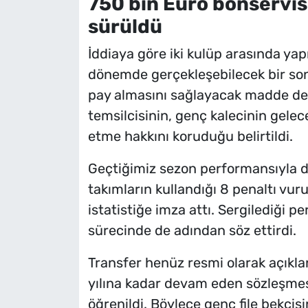
750 bin Euro bonservis
sürüldü
İddiaya göre iki kulüp arasında yap
dönemde gerçekleşebilecek bir son
pay almasını sağlayacak madde de 
temsilcisinin, genç kalecinin gelec
etme hakkını koruduğu belirtildi.
Geçtiğimiz sezon performansıyla dik
takımların kullandığı 8 penaltı vur
istatistiğe imza attı. Sergilediği 
sürecinde de adından söz ettirdi.
Transfer henüz resmi olarak açıklan
yılına kadar devam eden sözleşmesi
öğrenildi. Böylece genç file bekçis