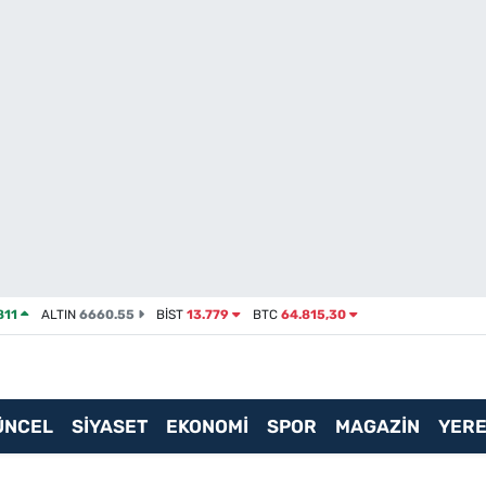
811
ALTIN
6660.55
BİST
13.779
BTC
64.815,30
ÜNCEL
SİYASET
EKONOMİ
SPOR
MAGAZİN
YERE